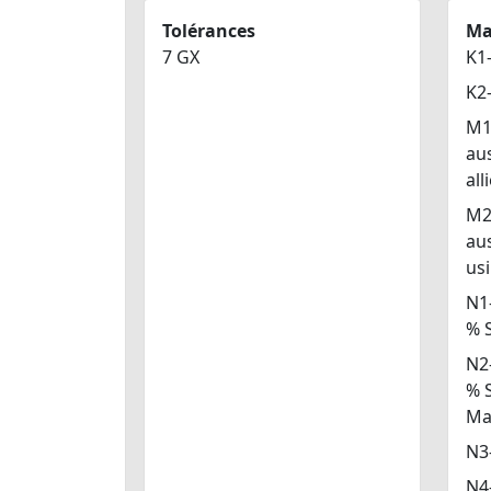
Tolérances
Ma
7 GX
K1-
K2
M1
aus
alli
M2
au
usi
N1-
% S
N2-
% S
Ma
N3-
N4-