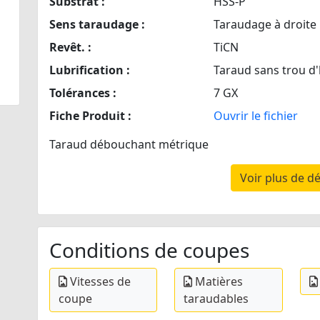
Substrat :
HSS-P
Sens taraudage :
Taraudage à droite
Revêt. :
TiCN
Lubrification :
Taraud sans trou d'
Tolérances :
7 GX
Fiche Produit :
Ouvrir le fichier
Taraud débouchant métrique
Voir plus de dé
Conditions de coupes
Vitesses de
Matières
coupe
taraudables