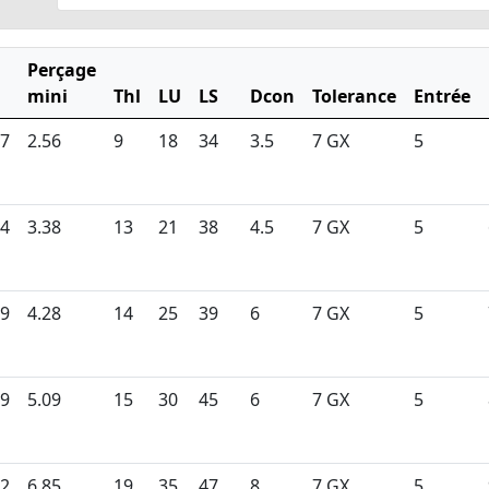
Perçage
mini
Thl
LU
LS
Dcon
Tolerance
Entrée
.7
2.56
9
18
34
3.5
7 GX
5
.4
3.38
13
21
38
4.5
7 GX
5
.9
4.28
14
25
39
6
7 GX
5
.9
5.09
15
30
45
6
7 GX
5
.2
6.85
19
35
47
8
7 GX
5