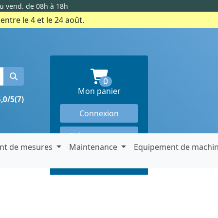
au vend. de 08h à 18h
ntre le 4 et le 24 août.
produits en panier
0
Mon panier
5,0/5
(7)
Connexion
Créer un compte
nt de mesures
Maintenance
Equipement de machi