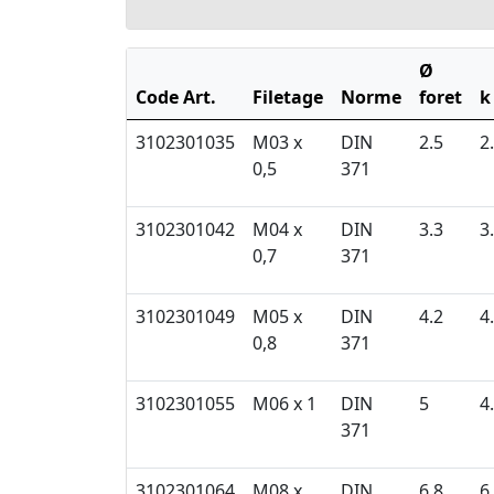
Ø
Code Art.
Filetage
Norme
foret
k
3102301035
M03 x
DIN
2.5
2
0,5
371
3102301042
M04 x
DIN
3.3
3
0,7
371
3102301049
M05 x
DIN
4.2
4
0,8
371
3102301055
M06 x 1
DIN
5
4
371
3102301064
M08 x
DIN
6.8
6