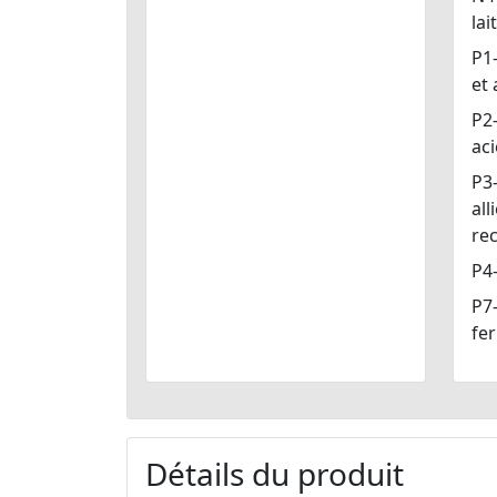
lai
P1-
et 
P2-
aci
P3
all
rec
P4-
P7-
fer
Détails du produit