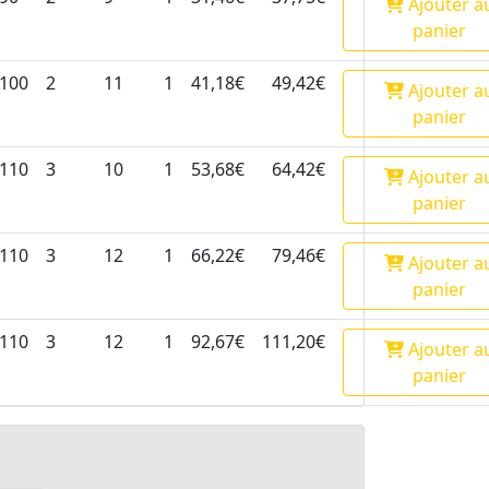
Ajouter
a
panier
100
2
11
1
41,18€
49,42€
Ajouter
a
panier
110
3
10
1
53,68€
64,42€
Ajouter
a
panier
110
3
12
1
66,22€
79,46€
Ajouter
a
panier
110
3
12
1
92,67€
111,20€
Ajouter
a
panier