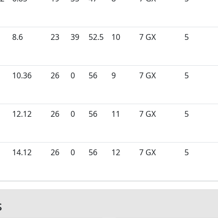
8.6
23
39
52.5
10
7 GX
5
10.36
26
0
56
9
7 GX
5
12.12
26
0
56
11
7 GX
5
14.12
26
0
56
12
7 GX
5
s