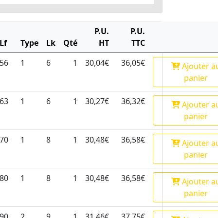
P.U.
P.U.
Lf
Type
Lk
Qté
HT
TTC
56
1
6
1
30,04€
36,05€
Ajouter
a
panier
63
1
6
1
30,27€
36,32€
Ajouter
a
panier
70
1
8
1
30,48€
36,58€
Ajouter
a
panier
80
1
8
1
30,48€
36,58€
Ajouter
a
panier
90
2
9
1
31,46€
37,75€