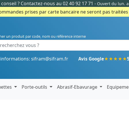
conseil ?
Contactez-nous au 02 40 92 17 71
-
Ouvert du lun. 
commandes prises par carte bancaire ne seront pas traitées e
her un produit par code, nom ou référence interne
'informations:
sifram@sifram.fr
★
★
★
★
★
Avis Google
uettes
Porte-outils
Abrasif-Ebavurage
Equipeme