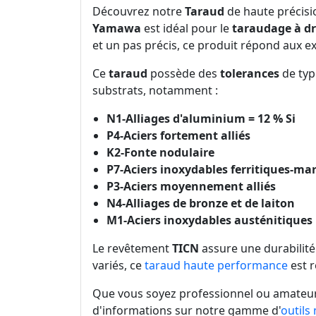
Découvrez notre
Taraud
de haute précisi
Yamawa
est idéal pour le
taraudage à dr
et un pas précis, ce produit répond aux ex
Ce
taraud
possède des
tolerances
de ty
substrats, notamment :
N1-Alliages d'aluminium = 12 % Si
P4-Aciers fortement alliés
K2-Fonte nodulaire
P7-Aciers inoxydables ferritiques-ma
P3-Aciers moyennement alliés
N4-Alliages de bronze et de laiton
M1-Aciers inoxydables austénitiques
Le revêtement
TICN
assure une durabilité 
variés, ce
taraud haute performance
est r
Que vous soyez professionnel ou amateur,
d'informations sur notre gamme d'
outils