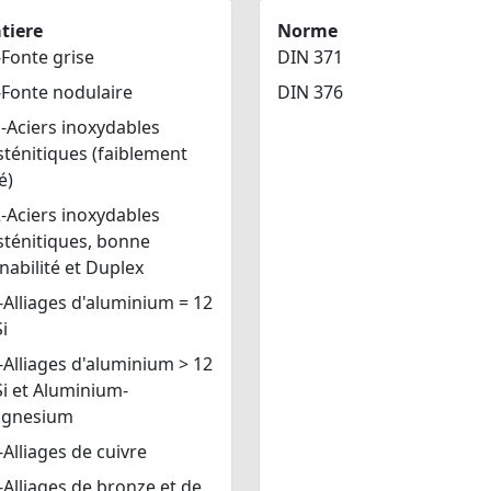
tiere
Norme
Fonte grise
DIN 371
-Fonte nodulaire
DIN 376
-Aciers inoxydables
ténitiques (faiblement
é)
-Aciers inoxydables
sténitiques, bonne
nabilité et Duplex
Alliages d'aluminium = 12
i
Alliages d'aluminium > 12
i et Aluminium-
gnesium
Alliages de cuivre
Alliages de bronze et de