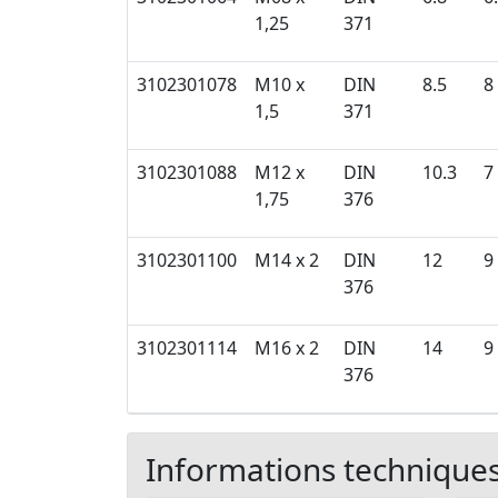
1,25
371
3102301078
M10 x
DIN
8.5
8
1,5
371
3102301088
M12 x
DIN
10.3
7
1,75
376
3102301100
M14 x 2
DIN
12
9
376
3102301114
M16 x 2
DIN
14
9
376
Informations technique