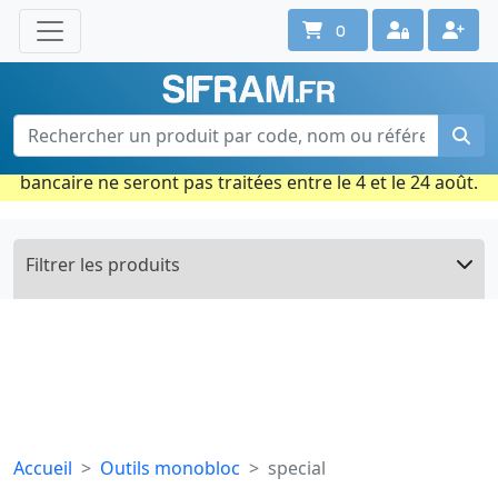
0
Une question ? Un conseil ?
Contactez-nous au 02 40 92 17 71
Ouvert du lun. au vend. de 08h à 18h
Période estivale : Les commandes prises par carte
bancaire ne seront pas traitées entre le 4 et le 24 août.
Filtrer les produits
Accueil
Outils monobloc
special