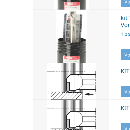
kit
Vor
1 po
KIT
KIT