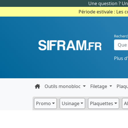
Une question ? Un 
Période estivale : Les 
Recherc
Plus d
Outils monobloc
Filetage
Plaq
Promo
Usinage
Plaquettes
A