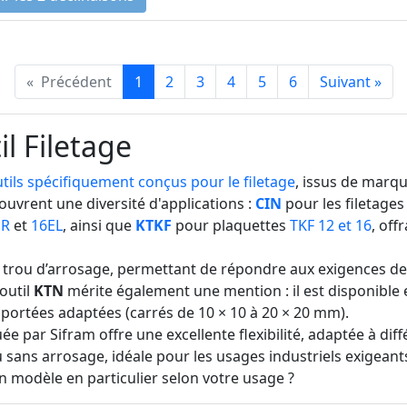
«
Précédent
1
2
3
4
5
6
Suivant
»
il Filetage
tils spécifiquement conçus pour le filetage
, issus de marq
ouvrent une diversité d'applications :
CIN
pour les filetages
ER
et
16EL
, ainsi que
KTKF
pour plaquettes
TKF 12 et 16
, off
s trou d’arrosage, permettant de répondre aux exigences de
-outil
KTN
mérite également une mention : il est disponible e
e portées adaptées (carrés de 10 × 10 à 20 × 20 mm).
ée par Sifram offre une excellente flexibilité, adaptée à diff
sans arrosage, idéale pour les usages industriels exigeant
n modèle en particulier selon votre usage ?