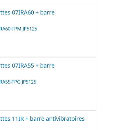
ttes 07IRA60 + barre
7IRA60-TPM JP5125
ttes 07IRA55 + barre
7IRA55-TPG JP5125
tes 11IR + barre antivibratoires