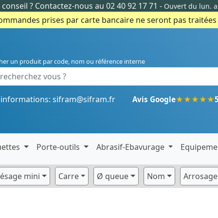
conseil ?
Contactez-nous au 02 40 92 17 71
-
Ouvert du lun. 
commandes prises par carte bancaire ne seront pas traitées e
her un produit par code, nom ou référence interne
'informations:
sifram@sifram.fr
★
★
★
★
★
Avis Google
uettes
Porte-outils
Abrasif-Ebavurage
Equipeme
lésage mini
Carre
Ø queue
Nom
Arrosage