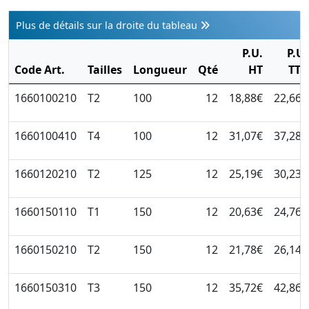
Plus de détails sur la droite du tableau
P.U.
P.U.
Code Art.
Tailles
Longueur
Qté
HT
TTC
1660100210
T2
100
12
18,88€
22,66€
1660100410
T4
100
12
31,07€
37,28€
1660120210
T2
125
12
25,19€
30,23€
1660150110
T1
150
12
20,63€
24,76€
1660150210
T2
150
12
21,78€
26,14€
1660150310
T3
150
12
35,72€
42,86€