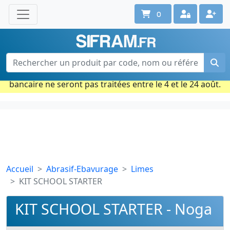
0
Une question ? Un conseil ?
Contactez-nous au 02 40 92 17 71
Ouvert du lun. au vend. de 08h à 18h
Période estivale : Les commandes prises par carte
bancaire ne seront pas traitées entre le 4 et le 24 août.
Accueil
Abrasif-Ebavurage
Limes
KIT SCHOOL STARTER
KIT SCHOOL STARTER - Noga