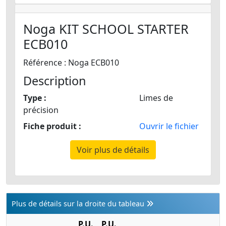
Noga KIT SCHOOL STARTER
ECB010
Référence : Noga ECB010
Description
Type :
Limes de
précision
Fiche produit :
Ouvrir le fichier
Voir plus de détails
Plus de détails sur la droite du tableau
P.U.
P.U.
T