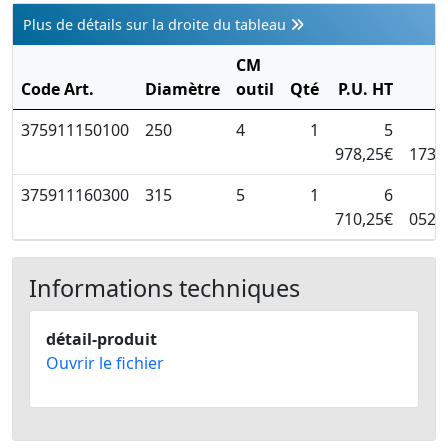
Plus de détails sur la droite du tableau
CM
P
Code Art.
Diamètre
outil
Qté
P.U. HT
375911150100
250
4
1
5
978,25€
173,
375911160300
315
5
1
6
710,25€
052,
Informations techniques
détail-produit
Ouvrir le fichier