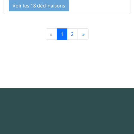
Voir les 18 déclinaisons
«
1
2
»