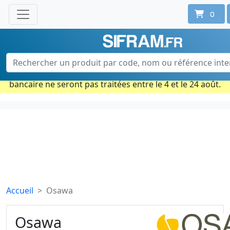
0
Une question ? Un conseil ?
Contactez-nous au 02 40 92 17 71
Ouvert du lun. au vend. de 08h à 18h
Période estivale : Les commandes prises par carte
bancaire ne seront pas traitées entre le 4 et le 24 août.
Accueil
Osawa
Osawa