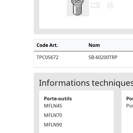
Code Art.
Nom
TPC05672
SB-60200TRP
Informations technique
Porte-outils
Por
MFLN45
Por
MFLN70
MFLN90