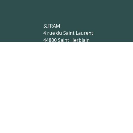
SIFRAM
4 rue du Saint Laurent
44800 Saint Herblain
France
Ce site 