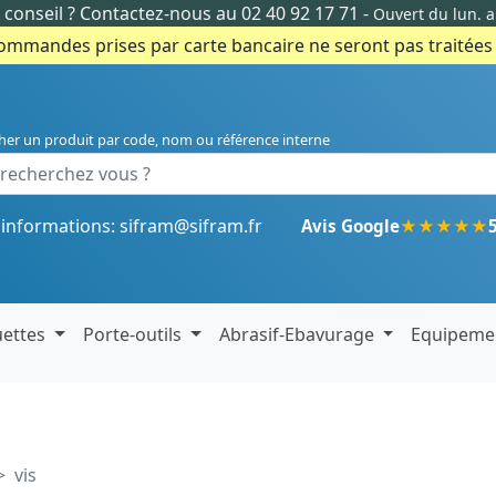
conseil ?
Contactez-nous au 02 40 92 17 71
-
Ouvert du lun. 
commandes prises par carte bancaire ne seront pas traitées e
her un produit par code, nom ou référence interne
'informations:
sifram@sifram.fr
★
★
★
★
★
Avis Google
uettes
Porte-outils
Abrasif-Ebavurage
Equipeme
vis