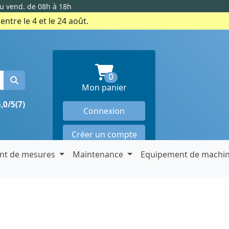
au vend. de 08h à 18h
ntre le 4 et le 24 août.
produits en panier
0
Mon panier
5,0/5
(7)
Connexion
Créer un compte
nt de mesures
Maintenance
Equipement de machi