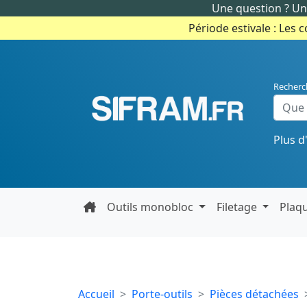
Une question ? Un 
Période estivale : Les 
Recherc
Plus d
Outils monobloc
Filetage
Plaq
Accueil
Porte-outils
Pièces détachées