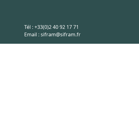
Tél :
+33(0)2 40 92 17 71
Email :
sifram@sifram.fr
est hébergé en France, les échanges de données sont sécurisées p
Réalisation site internet
Digitalusor
2022-2026