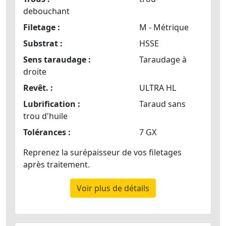
debouchant
Filetage :
M - Métrique
Substrat :
HSSE
Sens taraudage :
Taraudage à
droite
Revêt. :
ULTRA HL
Lubrification :
Taraud sans
trou d'huile
Tolérances :
7 GX
Reprenez la surépaisseur de vos filetages
après traitement.
Voir plus de détails