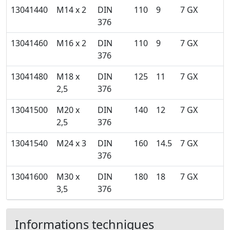
13041440
M14 x 2
DIN
110
9
7 GX
376
13041460
M16 x 2
DIN
110
9
7 GX
376
13041480
M18 x
DIN
125
11
7 GX
2,5
376
13041500
M20 x
DIN
140
12
7 GX
2,5
376
13041540
M24 x 3
DIN
160
14.5
7 GX
376
13041600
M30 x
DIN
180
18
7 GX
3,5
376
Informations techniques