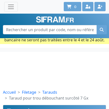
0
Une question ? Un conseil ?
Contactez-nous au 02 40 92 17 71
Ouvert du lun. au vend. de 08h à 18h
Période estivale : Les commandes prises par carte
bancaire ne seront pas traitées entre le 4 et le 24 août.
Accueil
Filetage
Tarauds
Taraud pour trou débouchant surcôté 7 Gx