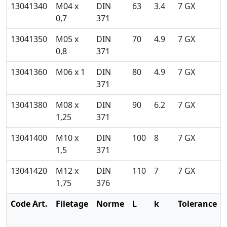
13041340
M04 x
DIN
63
3.4
7 GX
0,7
371
13041350
M05 x
DIN
70
4.9
7 GX
0,8
371
13041360
M06 x 1
DIN
80
4.9
7 GX
371
13041380
M08 x
DIN
90
6.2
7 GX
1,25
371
13041400
M10 x
DIN
100
8
7 GX
1,5
371
13041420
M12 x
DIN
110
7
7 GX
1,75
376
Code Art.
Filetage
Norme
L
k
Tolerance