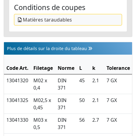
Conditions de coupes
Matières taraudables
Plus de détails sur la droite du tableau
Code Art.
Filetage
Norme
L
k
Tolerance
13041320
M02 x
DIN
45
2.1
7 GX
0,4
371
13041325
M02,5 x
DIN
50
2.1
7 GX
0,45
371
13041330
M03 x
DIN
56
2.7
7 GX
0,5
371