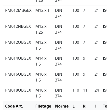
1,25
374
PM012MBGEX
M12 x 1
DIN
100
7
21
ISO
374
PM012NBGEX
M12 x
DIN
100
7
21
ISO
1,25
374
PM012OBGEX
M12 x
DIN
100
7
21
ISO
1,5
374
PM014OBGEX
M14 x
DIN
100
9
21
ISO
1,5
374
PM016OBGEX
M16 x
DIN
100
9
21
ISO
1,5
374
PM018OBGEX
M18 x
DIN
110
11
24
ISO
1,5
374
Code Art.
Filetage
Norme
L
k
l
Tol