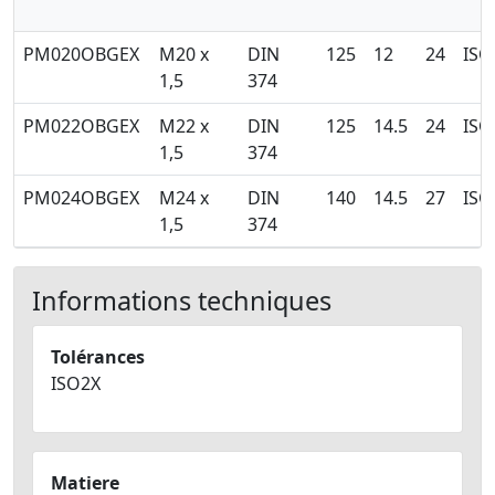
PM020OBGEX
M20 x
DIN
125
12
24
ISO
1,5
374
PM022OBGEX
M22 x
DIN
125
14.5
24
ISO
1,5
374
PM024OBGEX
M24 x
DIN
140
14.5
27
ISO
1,5
374
Informations techniques
Tolérances
ISO2X
Matiere