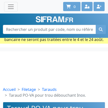
0
Une question ? Un conseil ?
Contactez-nous au 02 40 92 17 71
Ouvert du lun. au vend. de 08h à 18h
Période estivale : Les commandes prises par carte
bancaire ne seront pas traitées entre le 4 et le 24 août.
Accueil
Filetage
Tarauds
Taraud PO-VA pour trou débouchant Inox.