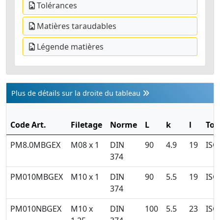
Tolérances
Matières taraudables
Légende matières
Plus de détails sur la droite du tableau
Code Art.
Filetage
Norme
L
k
l
Tol
PM8.0MBGEX
M08 x 1
DIN
90
4.9
19
ISO
374
PM010MBGEX
M10 x 1
DIN
90
5.5
19
ISO
374
PM010NBGEX
M10 x
DIN
100
5.5
23
ISO