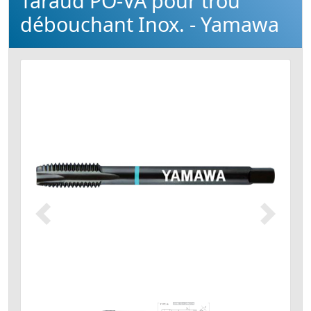
Taraud PO-VA pour trou
débouchant Inox. - Yamawa
Précédent
Suivant