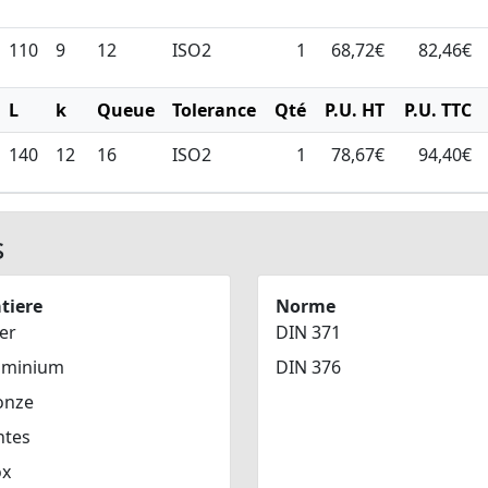
110
9
12
ISO2
1
68,72€
82,46€
L
k
Queue
Tolerance
Qté
P.U. HT
P.U. TTC
140
12
16
ISO2
1
78,67€
94,40€
s
tiere
Norme
er
DIN 371
uminium
DIN 376
onze
ntes
ox