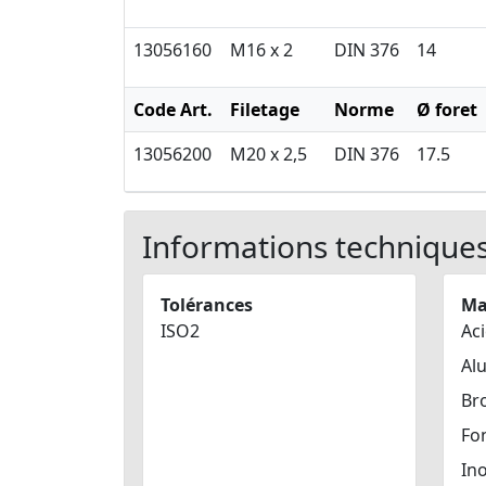
13056160
M16 x 2
DIN 376
14
Code Art.
Filetage
Norme
Ø foret
13056200
M20 x 2,5
DIN 376
17.5
Informations technique
Tolérances
Ma
ISO2
Aci
Al
Br
Fo
In