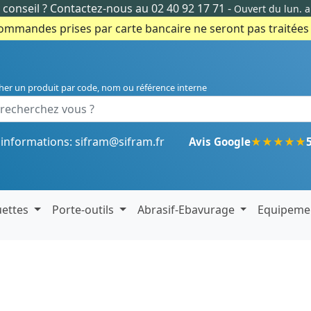
conseil ?
Contactez-nous au 02 40 92 17 71
-
Ouvert du lun. 
commandes prises par carte bancaire ne seront pas traitées e
her un produit par code, nom ou référence interne
'informations:
sifram@sifram.fr
★
★
★
★
★
Avis Google
uettes
Porte-outils
Abrasif-Ebavurage
Equipeme