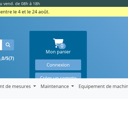
au vend. de 08h à 18h
ntre le 4 et le 24 août.
produits en panier
0
Mon panier
5,0/5
(7)
Connexion
Créer un compte
nt de mesures
Maintenance
Equipement de machi