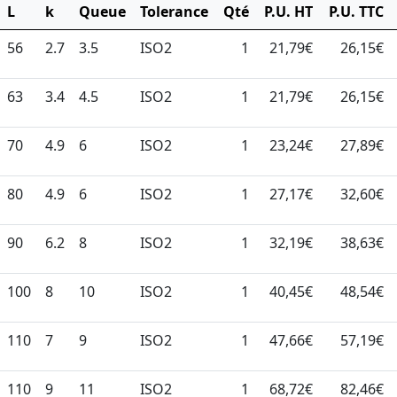
L
k
Queue
Tolerance
Qté
P.U. HT
P.U. TTC
56
2.7
3.5
ISO2
1
21,79€
26,15€
63
3.4
4.5
ISO2
1
21,79€
26,15€
70
4.9
6
ISO2
1
23,24€
27,89€
80
4.9
6
ISO2
1
27,17€
32,60€
90
6.2
8
ISO2
1
32,19€
38,63€
100
8
10
ISO2
1
40,45€
48,54€
110
7
9
ISO2
1
47,66€
57,19€
110
9
11
ISO2
1
68,72€
82,46€