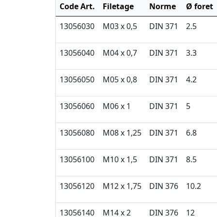
Code Art.
Filetage
Norme
Ø foret
13056030
M03 x 0,5
DIN 371
2.5
13056040
M04 x 0,7
DIN 371
3.3
13056050
M05 x 0,8
DIN 371
4.2
13056060
M06 x 1
DIN 371
5
13056080
M08 x 1,25
DIN 371
6.8
13056100
M10 x 1,5
DIN 371
8.5
13056120
M12 x 1,75
DIN 376
10.2
13056140
M14 x 2
DIN 376
12