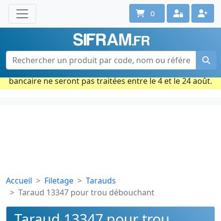
0
Une question ? Un conseil ?
Contactez-nous au 02 40 92 17 71
Ouvert du lun. au vend. de 08h à 18h
Période estivale : Les commandes prises par carte
bancaire ne seront pas traitées entre le 4 et le 24 août.
Accueil
Filetage
Tarauds
Taraud 13347 pour trou débouchant
Taraud 13347 pour trou