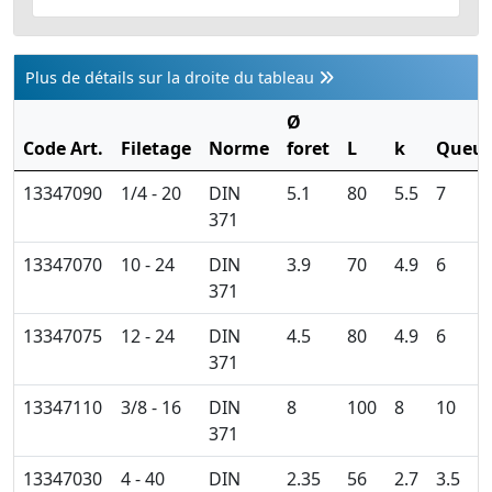
Plus de détails sur la droite du tableau
Ø
Code Art.
Filetage
Norme
foret
L
k
Queu
13347090
1/4 - 20
DIN
5.1
80
5.5
7
371
13347070
10 - 24
DIN
3.9
70
4.9
6
371
13347075
12 - 24
DIN
4.5
80
4.9
6
371
13347110
3/8 - 16
DIN
8
100
8
10
371
13347030
4 - 40
DIN
2.35
56
2.7
3.5