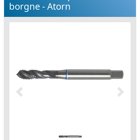
borgne - Atorn
Précédent
Suivant