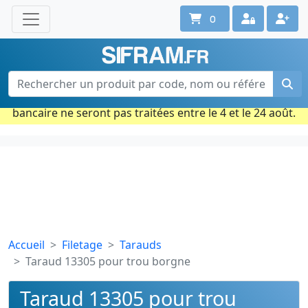
0
Une question ? Un conseil ?
Contactez-nous au 02 40 92 17 71
Ouvert du lun. au vend. de 08h à 18h
Période estivale : Les commandes prises par carte
bancaire ne seront pas traitées entre le 4 et le 24 août.
Accueil
Filetage
Tarauds
Taraud 13305 pour trou borgne
Taraud 13305 pour trou