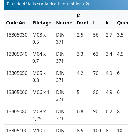
Plus de détails sur la droite du tableau
Ø
Code Art.
Filetage
Norme
foret
L
k
Queu
13305030
M03 x
DIN
2.5
56
2.7
3.5
0,5
371
13305040
M04 x
DIN
3.3
63
3.4
4.5
0,7
371
13305050
M05 x
DIN
4.2
70
4.9
6
0,8
371
13305060
M06 x 1
DIN
5
80
4.9
6
371
13305080
M08 x
DIN
6.8
90
6.2
8
1,25
371
13305100
M10 x
DIN
8.5
100
8
10