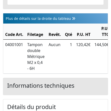
Plus de détails sur la droite du tableau
P.U.
Code Art.
Filetage
Revêt.
Qté
P.U. HT
TTC
04001001
Tampon
Aucun
1
120,42€
144,50€
double
Métrique
M2 x 0,4
- 6H
Informations techniques
Détails du produit