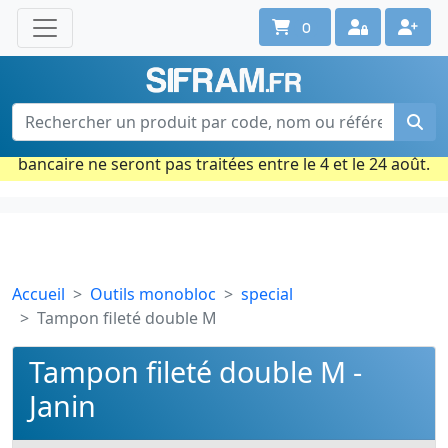
0
Une question ? Un conseil ?
Contactez-nous au 02 40 92 17 71
Ouvert du lun. au vend. de 08h à 18h
Période estivale : Les commandes prises par carte
bancaire ne seront pas traitées entre le 4 et le 24 août.
Accueil
Outils monobloc
special
Tampon fileté double M
Tampon fileté double M -
Janin