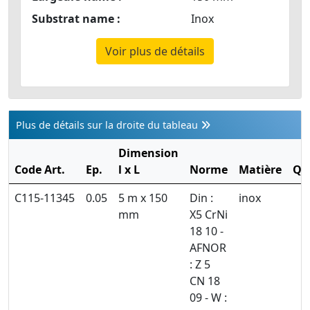
Substrat name :
Inox
Voir plus de détails
Plus de détails sur la droite du tableau
Dimension
Code Art.
Ep.
l x L
Norme
Matière
Qt
C115-11345
0.05
5 m x 150
Din :
inox
mm
X5 CrNi
18 10 -
AFNOR
: Z 5
CN 18
09 - W :