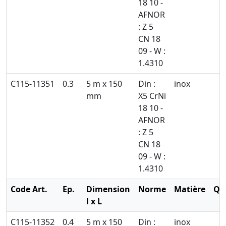
18 10 -
AFNOR
: Z 5
CN 18
09 - W :
1.4310
C115-11351
0.3
5 m x 150
Din :
inox
mm
X5 CrNi
18 10 -
AFNOR
: Z 5
CN 18
09 - W :
1.4310
Code Art.
Ep.
Dimension
Norme
Matière
Qt
l x L
C115-11352
0.4
5 m x 150
Din :
inox