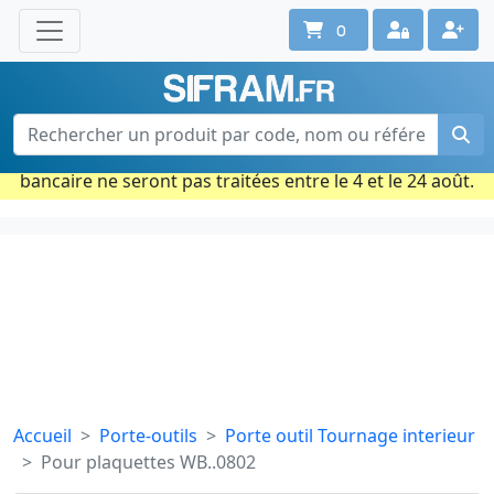
0
Une question ? Un conseil ?
Contactez-nous au 02 40 92 17 71
Ouvert du lun. au vend. de 08h à 18h
Période estivale : Les commandes prises par carte
bancaire ne seront pas traitées entre le 4 et le 24 août.
Accueil
Porte-outils
Porte outil Tournage interieur
Pour plaquettes WB..0802