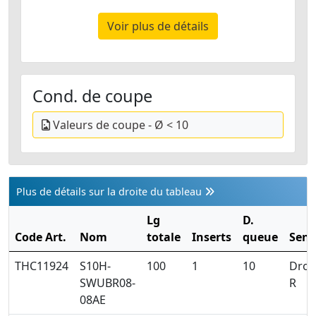
Voir plus de détails
Cond. de coupe
Valeurs de coupe - Ø < 10
Plus de détails sur la droite du tableau
Lg
D.
Code Art.
Nom
totale
Inserts
queue
Sens
THC11924
S10H-
100
1
10
Droi
SWUBR08-
R
08AE