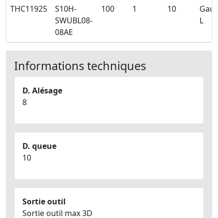
THC11925
S10H-
100
1
10
Gau
SWUBL08-
L
08AE
Informations techniques
D. Alésage
8
D. queue
10
Sortie outil
Sortie outil max 3D