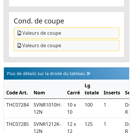
Cond. de coupe
Valeurs de coupe
Valeurs de coupe
Plus de détails sur la droite du tableau
Lg
Code Art.
Nom
Carré
totale
Inserts
Se
THC07284
SVNR1010H-
10 x
100
1
Dro
12N
10
R
THC07285
SVNR1212K-
12 x
125
1
Dro
12N
12
R