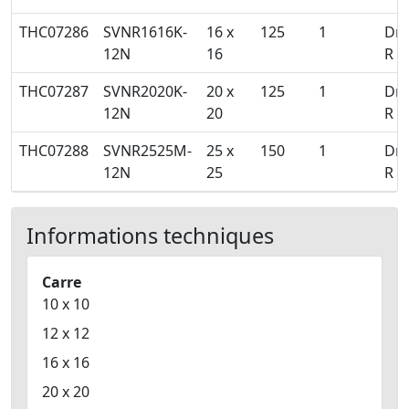
THC07286
SVNR1616K-
16 x
125
1
Dro
12N
16
R
THC07287
SVNR2020K-
20 x
125
1
Dro
12N
20
R
THC07288
SVNR2525M-
25 x
150
1
Dro
12N
25
R
Informations techniques
Carre
10 x 10
12 x 12
16 x 16
20 x 20