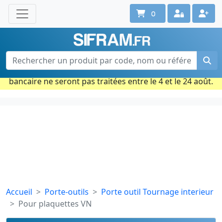
0
Une question ? Un conseil ?
Contactez-nous au 02 40 92 17 71
Ouvert du lun. au vend. de 08h à 18h
Période estivale : Les commandes prises par carte
bancaire ne seront pas traitées entre le 4 et le 24 août.
Accueil
Porte-outils
Porte outil Tournage interieur
Pour plaquettes VN