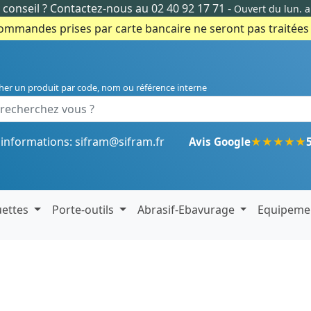
conseil ?
Contactez-nous au 02 40 92 17 71
-
Ouvert du lun. 
commandes prises par carte bancaire ne seront pas traitées e
her un produit par code, nom ou référence interne
'informations:
sifram@sifram.fr
★
★
★
★
★
Avis Google
uettes
Porte-outils
Abrasif-Ebavurage
Equipeme