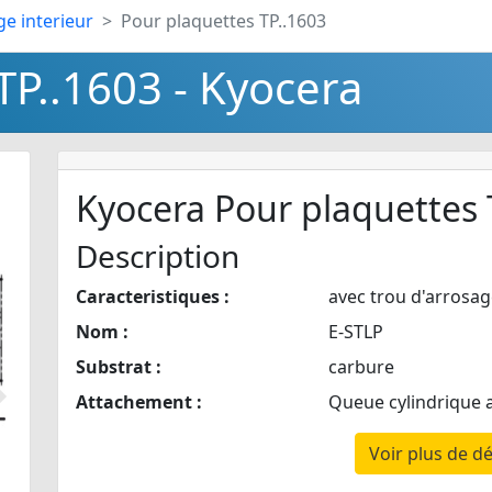
ge interieur
Pour plaquettes TP..1603
TP..1603 - Kyocera
Kyocera Pour plaquettes 
Description
Caracteristiques :
avec trou d'arrosag
Nom :
E-STLP
Substrat :
carbure
Attachement :
Queue cylindrique 
Suivant
Voir plus de dé