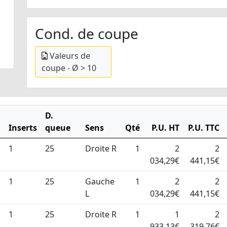
Cond. de coupe
Valeurs de
coupe - Ø > 10
D.
Inserts
queue
Sens
Qté
P.U. HT
P.U. TTC
1
25
Droite R
1
2
2
034,29€
441,15€
1
25
Gauche
1
2
2
L
034,29€
441,15€
1
25
Droite R
1
1
2
933,13€
319,76€