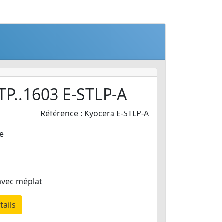
TP..1603 E-STLP-A
Référence : Kyocera E-STLP-A
e
avec méplat
tails