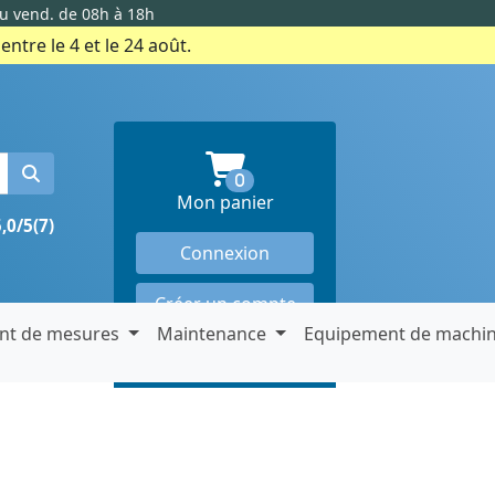
au vend. de 08h à 18h
ntre le 4 et le 24 août.
produits en panier
0
Mon panier
5,0/5
(7)
Connexion
Créer un compte
nt de mesures
Maintenance
Equipement de machi