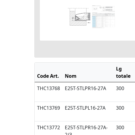
Lg
Code Art.
Nom
totale
THC13768
E25T-STLPR16-27A
300
THC13769
E25T-STLPL16-27A
300
THC13772
E25T-STLPR16-27A-
300
2/3