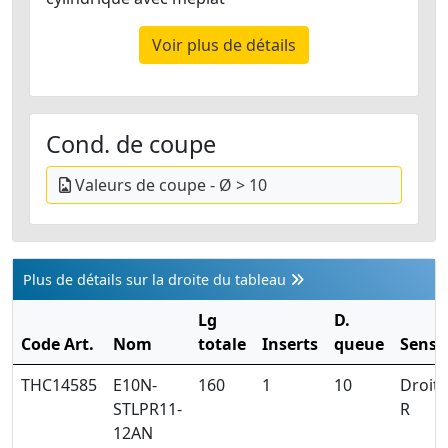
Voir plus de détails
Cond. de coupe
Valeurs de coupe - Ø > 10
Plus de détails sur la droite du tableau
Lg
D.
Code Art.
Nom
totale
Inserts
queue
Sens
THC14585
E10N-
160
1
10
Droite
STLPR11-
R
12AN