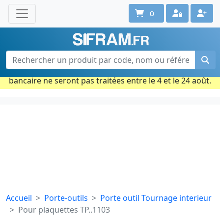
0
Une question ? Un conseil ?
Contactez-nous au 02 40 92 17 71
Ouvert du lun. au vend. de 08h à 18h
Période estivale : Les commandes prises par carte
bancaire ne seront pas traitées entre le 4 et le 24 août.
Accueil
Porte-outils
Porte outil Tournage interieur
Pour plaquettes TP..1103