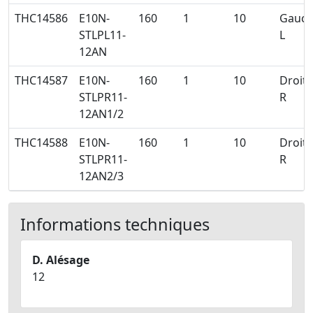
THC14586
E10N-
160
1
10
Gauc
STLPL11-
L
12AN
THC14587
E10N-
160
1
10
Droite
STLPR11-
R
12AN1/2
THC14588
E10N-
160
1
10
Droite
STLPR11-
R
12AN2/3
Informations techniques
D. Alésage
12