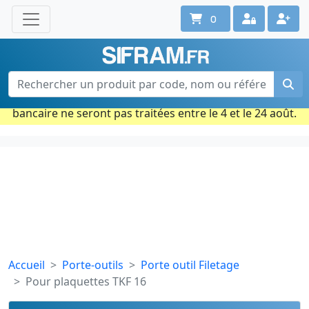
0
Une question ? Un conseil ?
Contactez-nous au 02 40 92 17 71
Ouvert du lun. au vend. de 08h à 18h
Période estivale : Les commandes prises par carte
bancaire ne seront pas traitées entre le 4 et le 24 août.
Accueil
Porte-outils
Porte outil Filetage
Pour plaquettes TKF 16