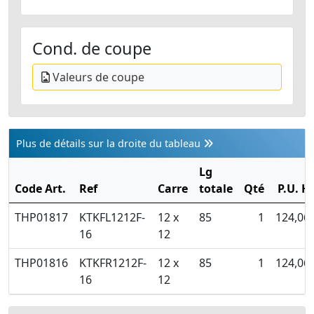
Cond. de coupe
Valeurs de coupe
Plus de détails sur la droite du tableau
Lg
Code Art.
Ref
Carre
totale
Qté
P.U. H
THP01817
KTKFL1212F-
12 x
85
1
124,06
16
12
THP01816
KTKFR1212F-
12 x
85
1
124,06
16
12