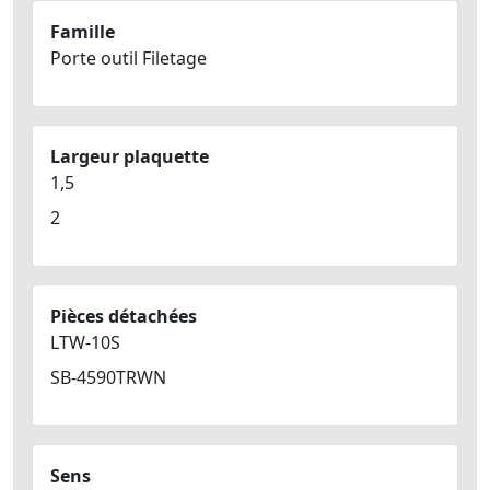
Famille
Porte outil Filetage
Largeur plaquette
1,5
2
Pièces détachées
LTW-10S
SB-4590TRWN
Sens