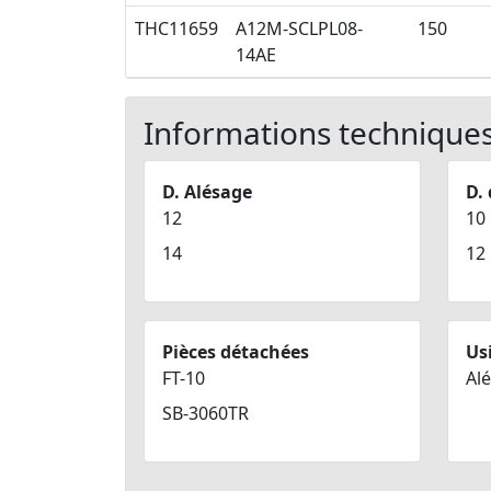
THC11659
A12M-SCLPL08-
150
14AE
Informations technique
D. Alésage
D.
12
10
14
12
Pièces détachées
Us
FT-10
Al
SB-3060TR