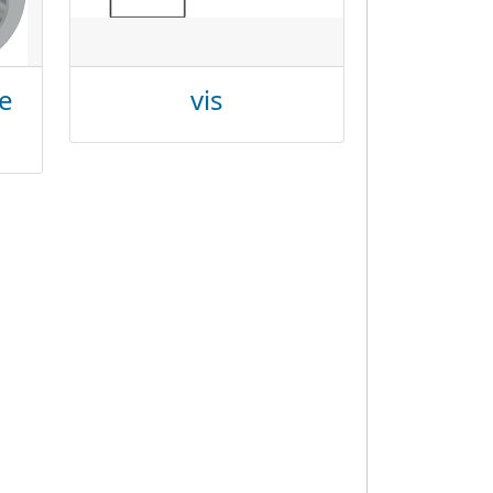
e
vis