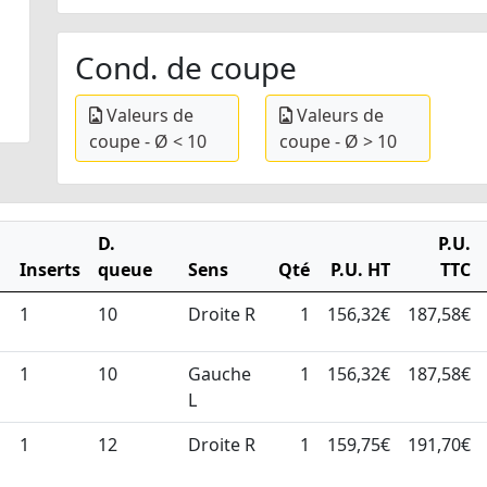
Cond. de coupe
Valeurs de
Valeurs de
coupe - Ø < 10
coupe - Ø > 10
D.
P.U.
Inserts
queue
Sens
Qté
P.U. HT
TTC
1
10
Droite R
1
156,32€
187,58€
1
10
Gauche
1
156,32€
187,58€
L
1
12
Droite R
1
159,75€
191,70€