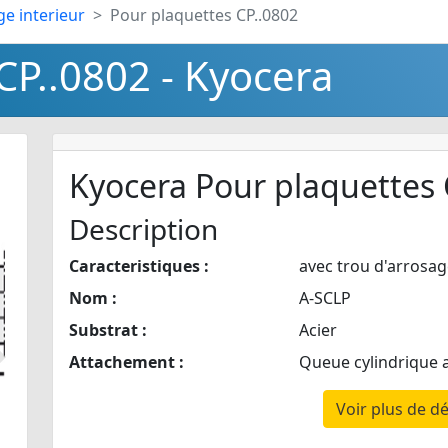
ge interieur
Pour plaquettes CP..0802
CP..0802 - Kyocera
Kyocera Pour plaquettes 
Description
Caracteristiques :
avec trou d'arrosag
Nom :
A-SCLP
Substrat :
Acier
Attachement :
Queue cylindrique 
Suivant
Voir plus de dé