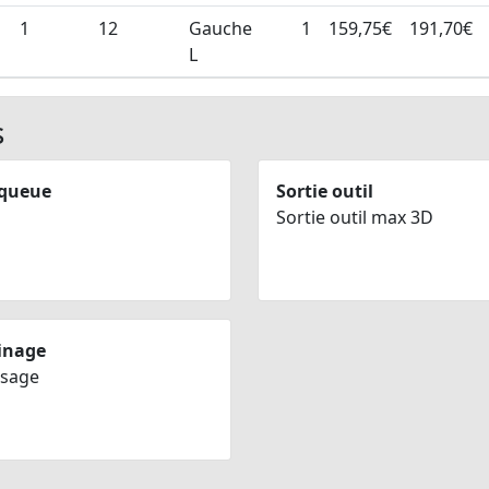
1
12
Gauche
1
159,75€
191,70€
L
s
 queue
Sortie outil
Sortie outil max 3D
inage
ésage