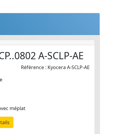
CP..0802 A-SCLP-AE
Référence : Kyocera A-SCLP-AE
e
avec méplat
tails