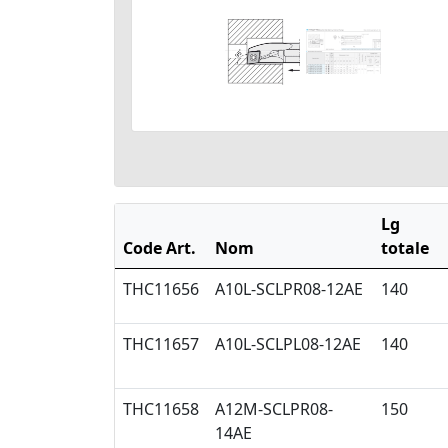
Lg
Code Art.
Nom
totale
THC11656
A10L-SCLPR08-12AE
140
THC11657
A10L-SCLPL08-12AE
140
THC11658
A12M-SCLPR08-
150
14AE