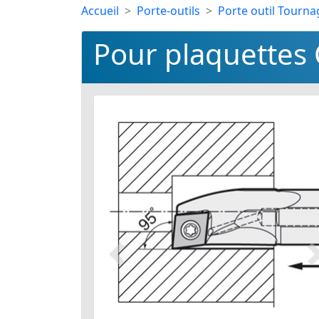
Accueil
Porte-outils
Porte outil Tourna
Pour plaquettes 
Précédent