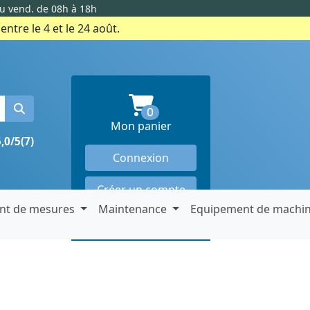
au vend. de 08h à 18h
ntre le 4 et le 24 août.
produits en panier
0
Mon panier
5,0/5
(7)
Connexion
Créer un compte
nt de mesures
Maintenance
Equipement de machi