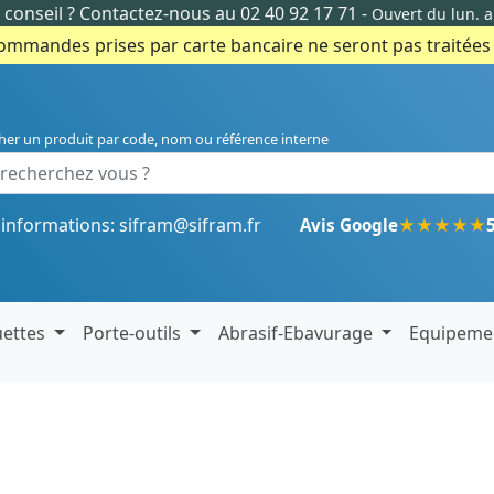
conseil ?
Contactez-nous au 02 40 92 17 71
-
Ouvert du lun. 
commandes prises par carte bancaire ne seront pas traitées e
her un produit par code, nom ou référence interne
'informations:
sifram@sifram.fr
★
★
★
★
★
Avis Google
uettes
Porte-outils
Abrasif-Ebavurage
Equipeme