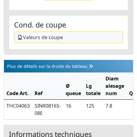
Cond. de coupe
Valeurs de coupe
Plus de détails sur la droite du tableau
Diam
Ø
Lg
alesage
Code Art.
Ref
queue
totale
num
Qt
THC04063
SINR0816S-
16
125
7.8
08E
Informations techniques