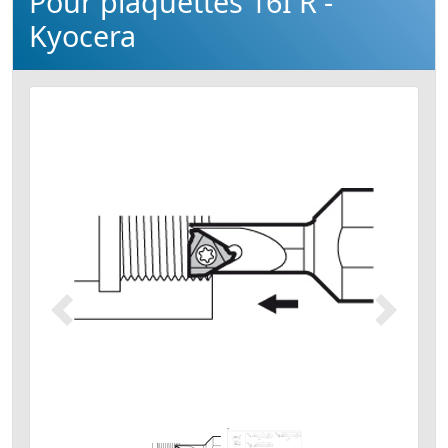
Pour plaquettes 16I R -
Kyocera
Précédent
Suivant