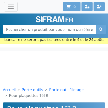
0
Une question ? Un conseil ?
Contactez-nous au 02 40 92 17 71
Ouvert du lun. au vend. de 08h à 18h
Période estivale : Les commandes prises par carte
bancaire ne seront pas traitées entre le 4 et le 24 août.
Accueil
Porte-outils
Porte outil Filetage
Pour plaquettes 16I R