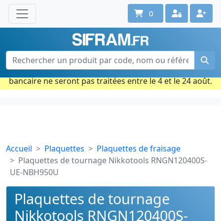
0
Une question ? Un conseil ?
Contactez-nous au 02 40 92 17 71
Ouvert du lun. au vend. de 08h à 18h
Période estivale : Les commandes prises par carte
bancaire ne seront pas traitées entre le 4 et le 24 août.
Accueil
Plaquettes
Plaquettes de fraisage
Plaquettes de tournage Nikkotools RNGN120400S-
UE-NBH950U
Plaquettes de tournage
Nikkotools RNGN120400S-