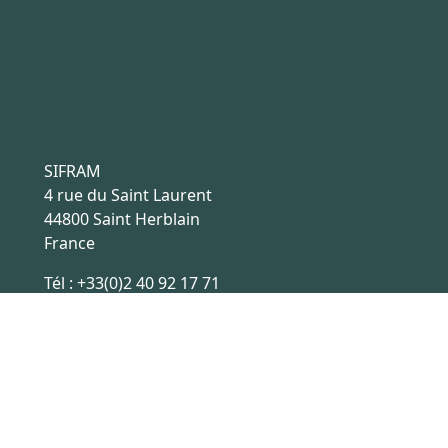
SIFRAM
4 rue du Saint Laurent
44800 Saint Herblain
France
Tél :
+33(0)2 40 92 17 71
Email :
sifram@sifram.fr
Conditions générales de ventes
Ce site est hébergé en France, les échanges de données sont
sécurisées par HTTPS.
Réalisation site internet
Digitalusor
2022-2026