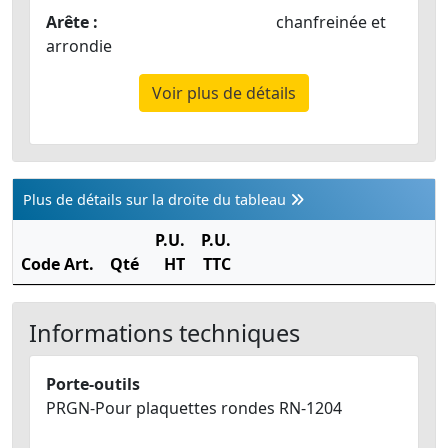
Arête :
chanfreinée et
arrondie
Voir plus de détails
Plus de détails sur la droite du tableau
P.U.
P.U.
T
Code Art.
Qté
HT
TTC
Informations techniques
Porte-outils
PRGN-Pour plaquettes rondes RN-1204