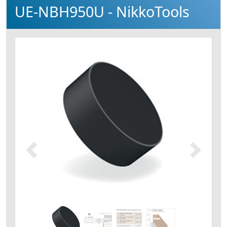
UE-NBH950U - NikkoTools
Précédent
Suivant