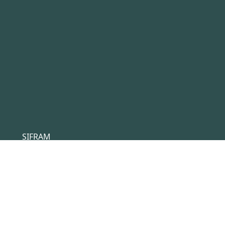
SIFRAM
4 rue du Saint Laurent
44800 Saint Herblain
France
Tél :
+33(0)2 40 92 17 71
Email :
sifram@sifram.fr
Conditions générales de ventes