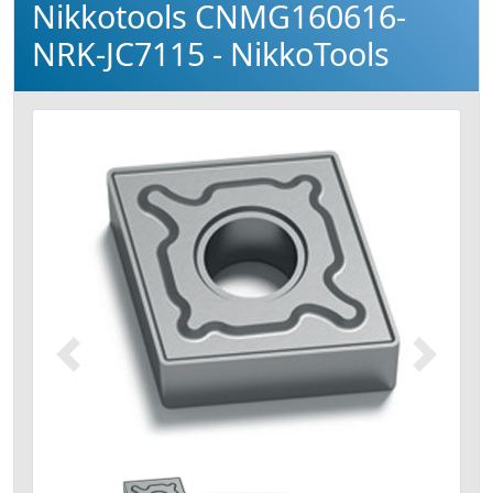
Nikkotools CNMG160616-
NRK-JC7115 - NikkoTools
Précédent
Suivant