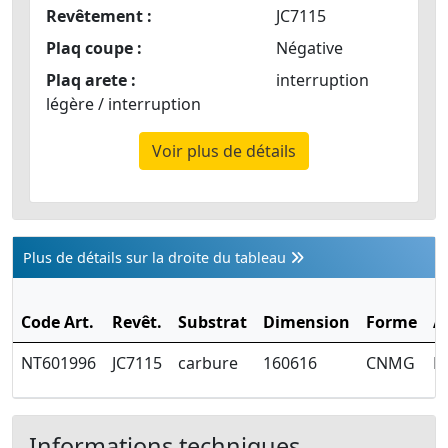
Revêtement :
JC7115
Plaq coupe :
Négative
Plaq arete :
interruption
légère / interruption
Voir plus de détails
Plus de détails sur la droite du tableau
Code Art.
Revêt.
Substrat
Dimension
Forme
A
NT601996
JC7115
carbure
160616
CNMG
E
Informations techniques