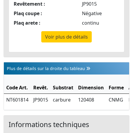
Revêtement :
JP9015
Plaq coupe :
Négative
Plaq arete :
continu
Voir plus de détails
Plus de détails sur la droite du tableau
Code Art.
Revêt.
Substrat
Dimension
Forme
A
NT601814
JP9015
carbure
120408
CNMG
Fi
Informations techniques