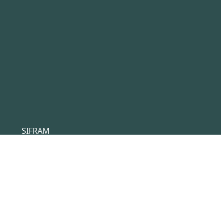
SIFRAM
4 rue du Saint Laurent
44800 Saint Herblain
France
Tél :
+33(0)2 40 92 17 71
Email :
sifram@sifram.fr
Conditions générales de ventes