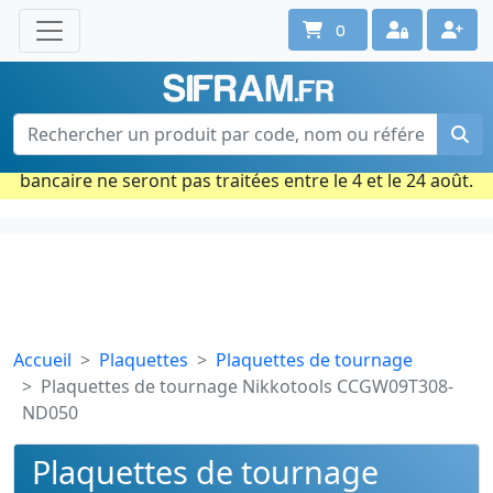
0
Une question ? Un conseil ?
Contactez-nous au 02 40 92 17 71
Ouvert du lun. au vend. de 08h à 18h
Période estivale : Les commandes prises par carte
bancaire ne seront pas traitées entre le 4 et le 24 août.
Accueil
Plaquettes
Plaquettes de tournage
Plaquettes de tournage Nikkotools CCGW09T308-
ND050
Plaquettes de tournage