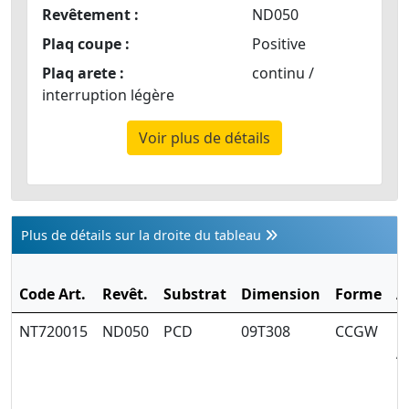
Revêtement :
ND050
Plaq coupe :
Positive
Plaq arete :
continu /
interruption légère
Voir plus de détails
Plus de détails sur la droite du tableau
Code Art.
Revêt.
Substrat
Dimension
Forme
A
NT720015
ND050
PCD
09T308
CCGW
E
A
m
1