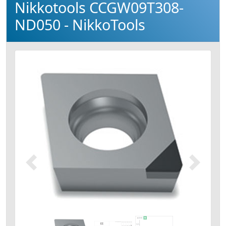
Nikkotools CCGW09T308-
ND050 - NikkoTools
Précédent
Suivant