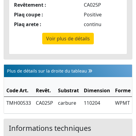
Revêtement :
CA025P
Plaq coupe :
Positive
Plaq arete :
continu
Voir plus de détails
Plus de détails sur la droite du tableau
Code Art.
Revêt.
Substrat
Dimension
Forme
TMH00533
CA025P
carbure
110204
WPMT
Informations techniques