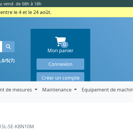
au vend. de 08h à 18h
ntre le 4 et le 24 août.
produits en panier
0
Mon panier
5,0/5
(7)
Connexion
Créer un compte
nt de mesures
Maintenance
Equipement de machi
815L-SE-KBN10M