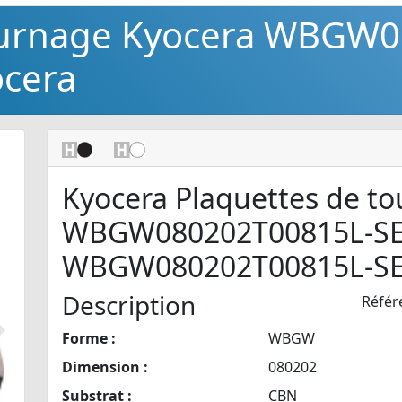
tournage Kyocera WBGW
ocera
Kyocera Plaquettes de t
WBGW080202T00815L-S
WBGW080202T00815L-S
Description
Référ
Forme :
WBGW
Suivant
Dimension :
080202
Substrat :
CBN