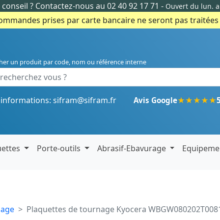
conseil ?
Contactez-nous au 02 40 92 17 71
-
Ouvert du lun. 
commandes prises par carte bancaire ne seront pas traitées e
her un produit par code, nom ou référence interne
'informations:
sifram@sifram.fr
★
★
★
★
★
Avis Google
uettes
Porte-outils
Abrasif-Ebavurage
Equipeme
nage
Plaquettes de tournage Kyocera WBGW080202T00