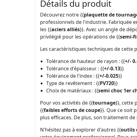
Détails du produit
Découvrez notre {{
plaquette de tourna
professionnels de l'industrie. Fabriquée en
les {{
aciers alliés
}}. Avec un angle de dépo
privilégié pour les opérations de {{
semi-fi
Les caractéristiques techniques de cette
Tolérance de hauteur de rayon : {{
+/- 0
Tolérance d'épaisseur : {{
+/-0.13
}}
Tolérance de l'index : {{
+/-0.025
}}
Type de revêtement : {{
PV720
}}
Choix de matériaux : {{
semi choc 1er c
Pour vos activités de {{
tournage
}}, cette
{{
faibles efforts de coupe
}}. Que ce soit 
plus efficaces. De plus, son traitement de 
N'hésitez pas à explorer d'autres {{
outils