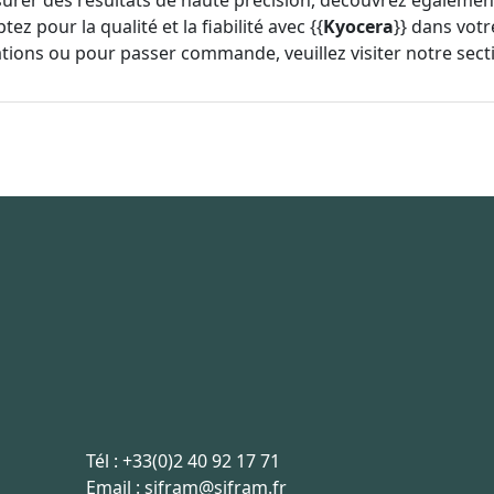
urer des résultats de haute précision, découvrez égaleme
ptez pour la qualité et la fiabilité avec {{
Kyocera
}} dans votr
ations ou pour passer commande, veuillez visiter notre sec
Tél :
+33(0)2 40 92 17 71
Email :
sifram@sifram.fr