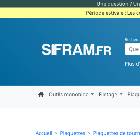
Une question ? Un 
Période estivale : Les 
Recherc
Plus d
Outils monobloc
Filetage
Plaq
Accueil
Plaquettes
Plaquettes de tour