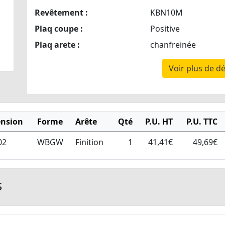
Revêtement :
KBN10M
Plaq coupe :
Positive
Plaq arete :
chanfreinée
Voir plus de dé
nsion
Forme
Arête
Qté
P.U. HT
P.U. TTC
02
WBGW
Finition
1
41,41€
49,69€
s