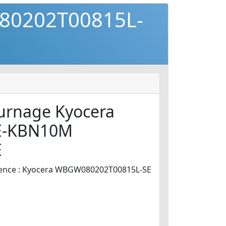
080202T00815L-
ournage Kyocera
E-KBN10M
E
ence : Kyocera WBGW080202T00815L-SE