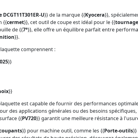
ge DCGT11T301ER-U
}} de la marque {{
Kyocera
}}, spécialem
 {{
cermet
}}, cet outil de coupe est idéal pour le {{
tournag
uille de {{
7°
}}, elle offre un équilibre parfait entre performa
nition
}}.
 plaquette comprennent :
.025
}}
hoix
}}
 plaquette est capable de fournir des performances optima
pour des applications générales ou des besoins spécifiques, 
surface {{
PV720
}} garantit une meilleure résistance à l'usu
 coupants
}} pour machine outil, comme les {{
Porte-outils
}}