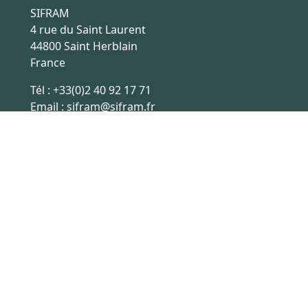
SIFRAM
4 rue du Saint Laurent
44800 Saint Herblain
France
Tél :
+33(0)2 40 92 17 71
Email :
sifram@sifram.fr
Conditions générales de ventes
Ce site est hébergé en France, les échanges de données sont
sécurisées par HTTPS.
Réalisation site internet
Digitalusor
2022-2026