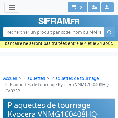
0
Une question ? Un conseil ?
Contactez-nous au 02 40 92 17 71
Ouvert du lun. au vend. de 08h à 18h
Période estivale : Les commandes prises par carte
bancaire ne seront pas traitées entre le 4 et le 24 août.
Accueil
Plaquettes
Plaquettes de tournage
Plaquettes de tournage Kyocera VNMG160408HQ-
CA025P
Plaquettes de tournage
Kyocera VNMG160408HQ-