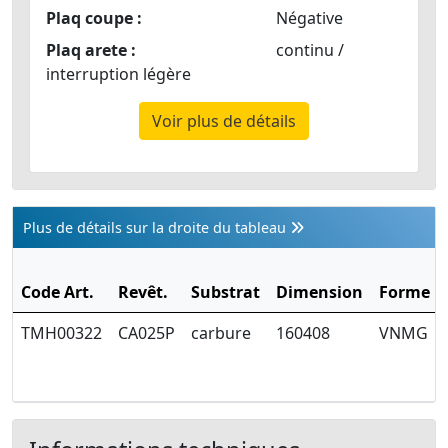
Plaq coupe :
Négative
Plaq arete :
continu /
interruption légère
Voir plus de détails
Plus de détails sur la droite du tableau
Code Art.
Revêt.
Substrat
Dimension
Forme
TMH00322
CA025P
carbure
160408
VNMG