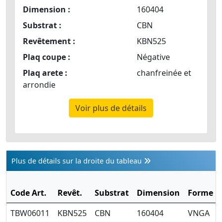
Dimension :
160404
Substrat :
CBN
Revêtement :
KBN525
Plaq coupe :
Négative
Plaq arete :
chanfreinée et
arrondie
Voir plus de détails
Plus de détails sur la droite du tableau
Code Art.
Revêt.
Substrat
Dimension
Forme
TBW06011
KBN525
CBN
160404
VNGA