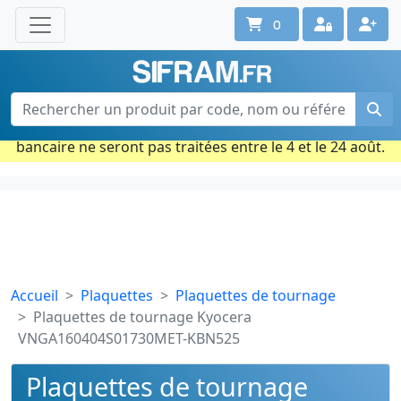
0
Une question ? Un conseil ?
Contactez-nous au 02 40 92 17 71
Ouvert du lun. au vend. de 08h à 18h
Période estivale : Les commandes prises par carte
bancaire ne seront pas traitées entre le 4 et le 24 août.
Accueil
Plaquettes
Plaquettes de tournage
Plaquettes de tournage Kyocera
VNGA160404S01730MET-KBN525
Plaquettes de tournage