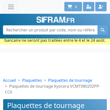
0
Une question ? Un conseil ?
Contactez-nous au 02 40 92 17 71
Ouvert du lun. au vend. de 08h à 18h
Période estivale : Les commandes prises par carte
bancaire ne seront pas traitées entre le 4 et le 24 août.
Accueil
Plaquettes
Plaquettes de tournage
Plaquettes de tournage Kyocera VCMT080202PP-
CCX
Plaquettes de tournage