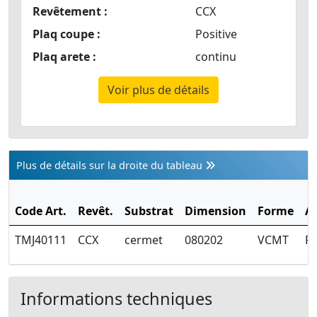
Revêtement :
CCX
Plaq coupe :
Positive
Plaq arete :
continu
Voir plus de détails
Plus de détails sur la droite du tableau
Code Art.
Revêt.
Substrat
Dimension
Forme
A
TMJ40111
CCX
cermet
080202
VCMT
Fi
Informations techniques