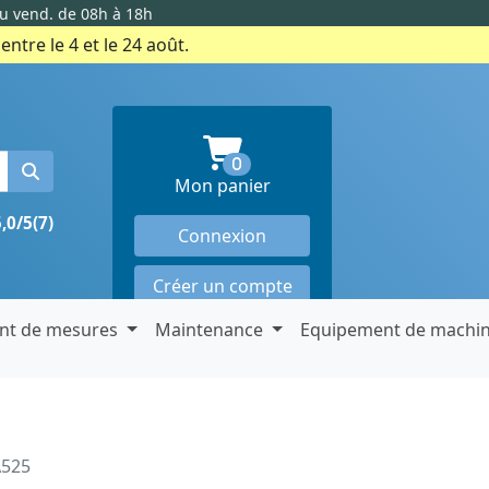
au vend. de 08h à 18h
ntre le 4 et le 24 août.
produits en panier
0
Mon panier
5,0/5
(7)
Connexion
Créer un compte
nt de mesures
Maintenance
Equipement de machi
A525