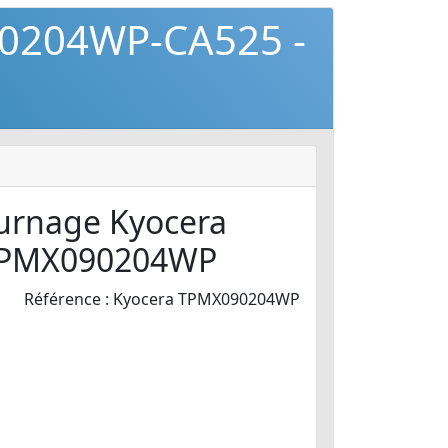
90204WP-CA525 -
ournage Kyocera
TPMX090204WP
Référence : Kyocera TPMX090204WP