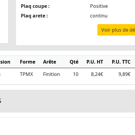
Plaq coupe :
Positive
Plaq arete :
continu
Voir plus de dé
sion
Forme
Arête
Qté
P.U. HT
P.U. TTC
4
TPMX
Finition
10
8,24€
9,89€
s