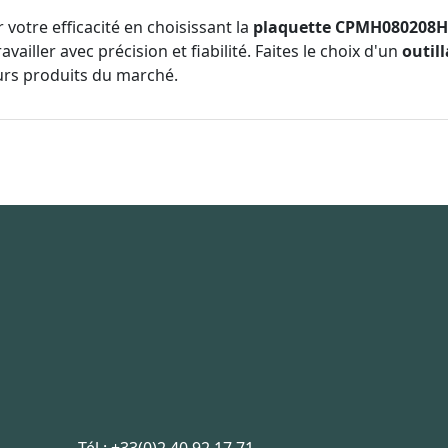
votre efficacité en choisissant la
plaquette CPMH080208
vailler avec précision et fiabilité. Faites le choix d'un
outil
urs produits du marché.
Tél :
+33(0)2 40 92 17 71