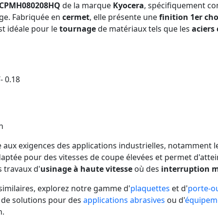
e CPMH080208HQ
de la marque
Kyocera
, spécifiquement co
age. Fabriquée en
cermet
, elle présente une
finition 1er cho
st idéale pour le
tournage
de matériaux tels que les
aciers
- 0.18
on
 aux exigences des applications industrielles, notamment l
adaptée pour des vitesses de coupe élevées et permet d'atte
 travaux d'
usinage à haute vitesse
où des
interruption 
 similaires, explorez notre gamme d'
plaquettes
et d'
porte-ou
 de solutions pour des
applications abrasives
ou d'
équipem
n.