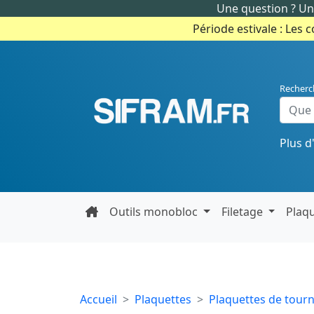
Une question ? Un 
Période estivale : Les 
Recherc
Plus d
Outils monobloc
Filetage
Plaq
Accueil
Plaquettes
Plaquettes de tour