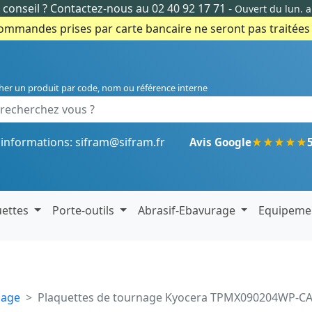
conseil ?
Contactez-nous au 02 40 92 17 71
-
Ouvert du lun. 
commandes prises par carte bancaire ne seront pas traitées e
her un produit par code, nom ou référence interne
'informations:
sifram@sifram.fr
★
★
★
★
★
Avis Google
uettes
Porte-outils
Abrasif-Ebavurage
Equipeme
nage
Plaquettes de tournage Kyocera TPMX090204WP-C