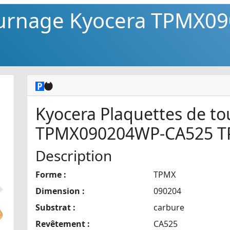
ournage Kyocera TPMX0
Kyocera Plaquettes de t
TPMX090204WP-CA525 
Description
Forme :
TPMX
Dimension :
090204
Suivant
Substrat :
carbure
Revêtement :
CA525