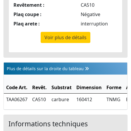
Revêtement :
CA510
Plaq coupe :
Négative
Plaq arete :
interruption
Voir plus de détails
Plus de détails sur la droite du tableau
Code Art.
Revêt.
Substrat
Dimension
Forme
A
TAA06267
CA510
carbure
160412
TNMG
E
Informations techniques