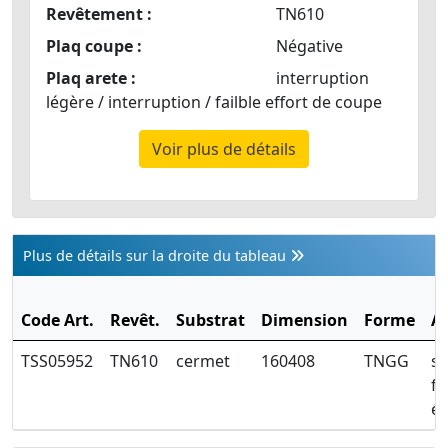
Revêtement :
TN610
Plaq coupe :
Négative
Plaq arete :
interruption
légère / interruption / failble effort de coupe
Voir plus de détails
Plus de détails sur la droite du tableau
Code Art.
Revêt.
Substrat
Dimension
Forme
A
TSS05952
TN610
cermet
160408
TNGG
se
fi
é