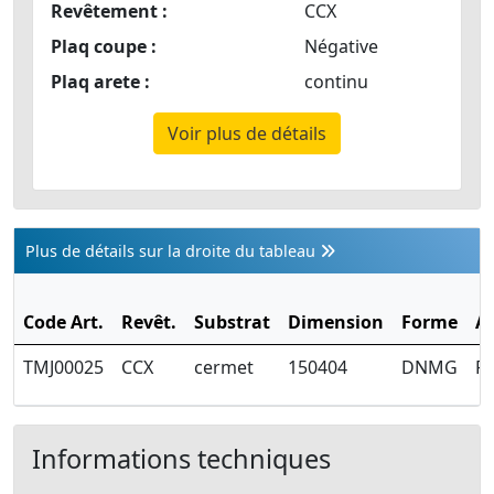
Revêtement :
CCX
Plaq coupe :
Négative
Plaq arete :
continu
Voir plus de détails
Plus de détails sur la droite du tableau
Code Art.
Revêt.
Substrat
Dimension
Forme
A
TMJ00025
CCX
cermet
150404
DNMG
Fi
Informations techniques