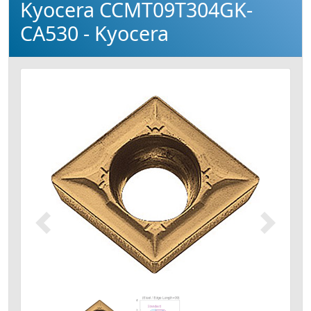
Kyocera CCMT09T304GK-
CA530 - Kyocera
Précédent
Suivant