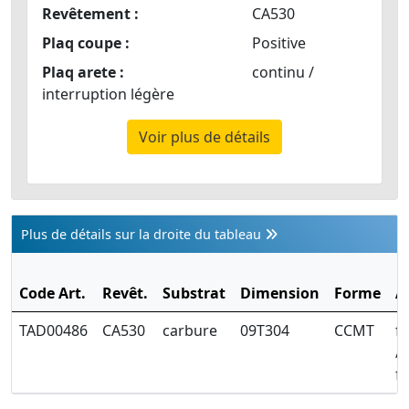
Revêtement :
CA530
Plaq coupe :
Positive
Plaq arete :
continu /
interruption légère
Voir plus de détails
Plus de détails sur la droite du tableau
Code Art.
Revêt.
Substrat
Dimension
Forme
A
TAD00486
CA530
carbure
09T304
CCMT
fi
/ 
fi