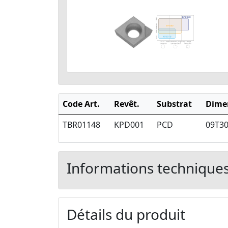
Code Art.
Revêt.
Substrat
Dime
TBR01148
KPD001
PCD
09T3
Informations technique
Détails du produit