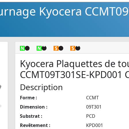
ournage Kyocera CCMT0
Kyocera Plaquettes de t
CCMT09T301SE-KPD001 
Description
Forme :
CCMT
Dimension :
09T301
Suivant
Substrat :
PCD
Revêtement :
KPD001