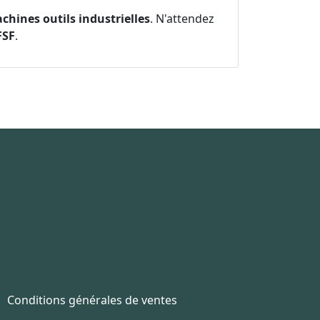
chines outils industrielles
. N'attendez
FSF
.
Conditions générales de ventes