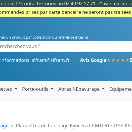
conseil ?
Contactez-nous au 02 40 92 17 71
-
Ouvert du lun. 
commandes prises par carte bancaire ne seront pas traitées e
her un produit par code, nom ou référence interne
'informations:
sifram@sifram.fr
★
★
★
★
★
Avis Google
uettes
Porte-outils
Abrasif-Ebavurage
Equipeme
nage
Plaquettes de tournage Kyocera CCMT09T301SE-KP