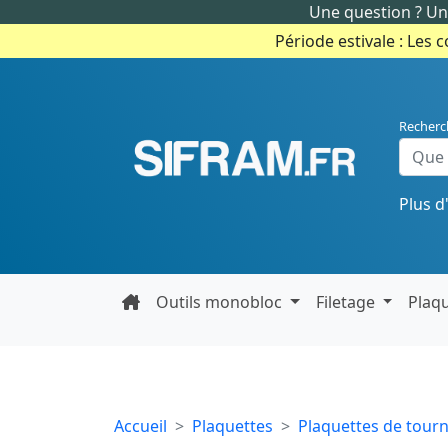
Une question ? Un 
Période estivale : Les 
Recherc
Plus d
Outils monobloc
Filetage
Plaq
Accueil
Plaquettes
Plaquettes de tour