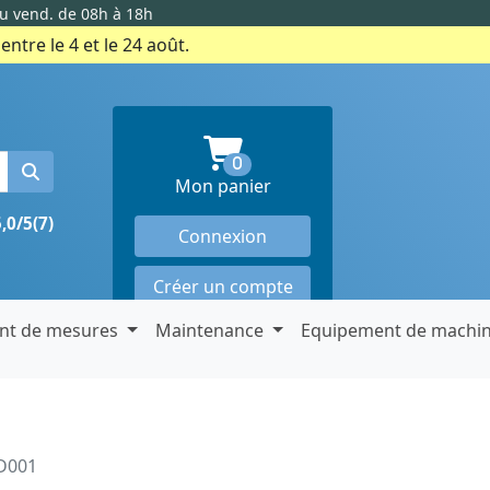
au vend. de 08h à 18h
ntre le 4 et le 24 août.
produits en panier
0
Mon panier
5,0/5
(7)
Connexion
Créer un compte
nt de mesures
Maintenance
Equipement de machi
D001