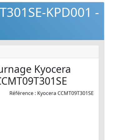
9T301SE-KPD001 -
ournage Kyocera
CCMT09T301SE
Référence : Kyocera CCMT09T301SE