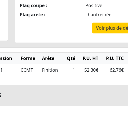
Plaq coupe :
Positive
Plaq arete :
chanfreinée
Voir plus de dé
nsion
Forme
Arête
Qté
P.U. HT
P.U. TTC
01
CCMT
Finition
1
52,30€
62,76€
s