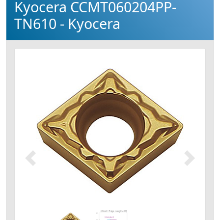
Kyocera CCMT060204PP-
TN610 - Kyocera
Précédent
Suivant