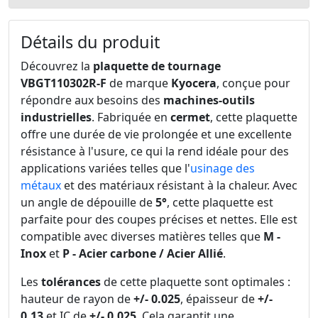
Détails du produit
Découvrez la
plaquette de tournage
VBGT110302R-F
de marque
Kyocera
, conçue pour
répondre aux besoins des
machines-outils
industrielles
. Fabriquée en
cermet
, cette plaquette
offre une durée de vie prolongée et une excellente
résistance à l'usure, ce qui la rend idéale pour des
applications variées telles que l'
usinage des
métaux
et des matériaux résistant à la chaleur. Avec
un angle de dépouille de
5°
, cette plaquette est
parfaite pour des coupes précises et nettes. Elle est
compatible avec diverses matières telles que
M -
Inox
et
P - Acier carbone / Acier Allié
.
Les
tolérances
de cette plaquette sont optimales :
hauteur de rayon de
+/- 0.025
, épaisseur de
+/-
0.13
et IC de
+/- 0.025
. Cela garantit une