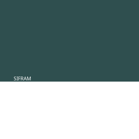
SIFRAM
4 rue du Saint Laurent
44800 Saint Herblain
France
Tél :
+33(0)2 40 92 17 71
Email :
sifram@sifram.fr
Conditions générales de ventes