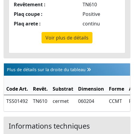
Revêtement :
TN610
Plaq coupe :
Positive
Plaq arete :
continu
Voir plus de détails
Plus de détails sur la droite du tableau
Code Art.
Revêt.
Substrat
Dimension
Forme
A
TSS01492
TN610
cermet
060204
CCMT
Fi
Informations techniques