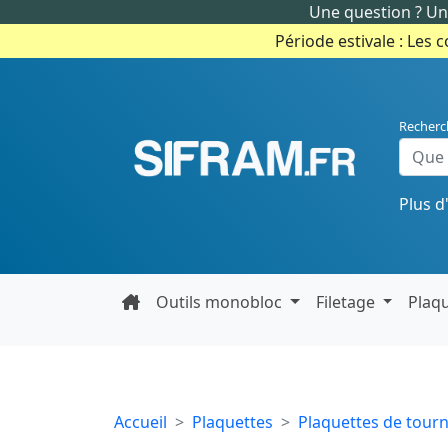
Une question ? Un 
Période estivale : Les 
Recherc
Plus d
Outils monobloc
Filetage
Plaq
Accueil
Plaquettes
Plaquettes de tour