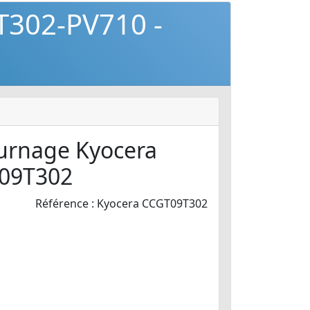
T302-PV710 -
ournage Kyocera
09T302
Référence : Kyocera CCGT09T302