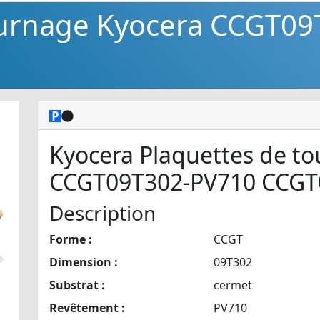
ournage Kyocera CCGT09
Kyocera Plaquettes de t
CCGT09T302-PV710 CCGT
Description
Forme :
CCGT
Dimension :
09T302
Suivant
Substrat :
cermet
Revêtement :
PV710