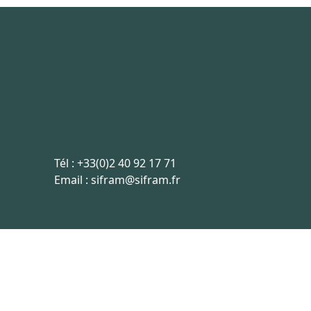
Tél :
+33(0)2 40 92 17 71
Email :
sifram@sifram.fr
est hébergé en France, les échanges de données sont sécurisées p
Réalisation site internet
Digitalusor
2022-2026