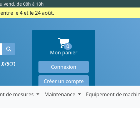
au vend. de 08h à 18h
ntre le 4 et le 24 août.
produits en panier
0
Mon panier
5,0/5
(7)
Connexion
Créer un compte
nt de mesures
Maintenance
Equipement de machi
0