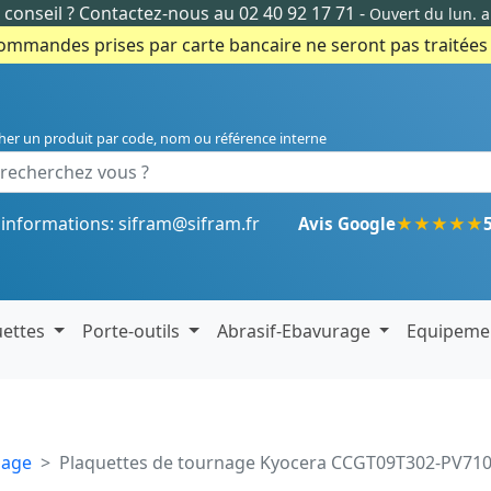
conseil ?
Contactez-nous au 02 40 92 17 71
-
Ouvert du lun. 
commandes prises par carte bancaire ne seront pas traitées e
her un produit par code, nom ou référence interne
'informations:
sifram@sifram.fr
★
★
★
★
★
Avis Google
uettes
Porte-outils
Abrasif-Ebavurage
Equipeme
nage
Plaquettes de tournage Kyocera CCGT09T302-PV71