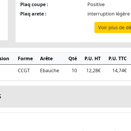
Plaq coupe :
Positive
Plaq arete :
interruption légère
Voir plus de dé
sion
Forme
Arête
Qté
P.U. HT
P.U. TTC
CCGT
Ebauche
10
12,28€
14,74€
s