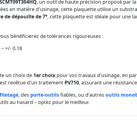
e SCMT09T304HQ
, un outil de haute précision proposé pa
ées en matière d'usinage, cette plaquette utilise un substr
e de dépouille de 7°
, cette plaquette est idéale pour une l
ous bénéficierez de tolérances rigoureuses :
 ~ +/- 0.18
tte un choix de
1er choix
pour vos travaux d'usinage, en part
 est revêtue d'un traitement
PV710
, assurant une résistanc
filetage
, des
porte-outils
fiables, ou d'autres
outils mono
utils au hasard – optez pour le meilleur.