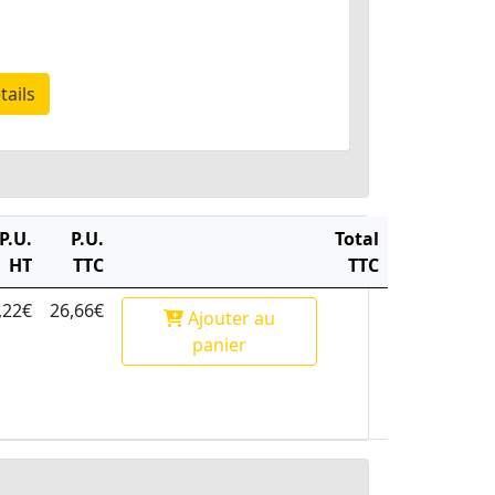
tails
P.U.
P.U.
Total
HT
TTC
TTC
,22€
26,66€
Ajouter
au
panier