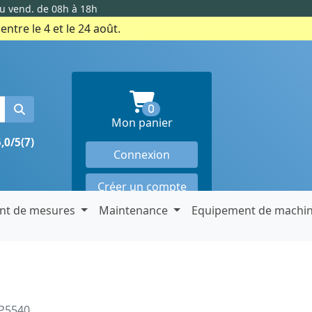
au vend. de 08h à 18h
ntre le 4 et le 24 août.
produits en panier
0
Mon panier
5,0/5
(7)
Connexion
Créer un compte
nt de mesures
Maintenance
Equipement de machi
JP5540