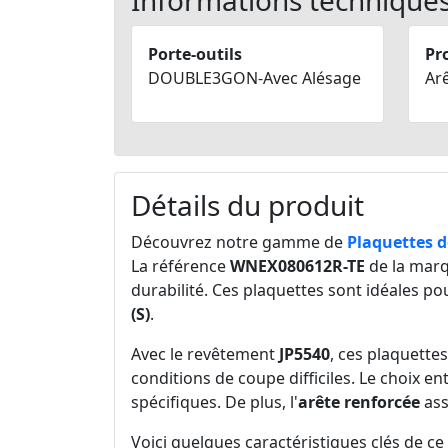
Informations technique
Porte-outils
Pro
DOUBLE3GON-Avec Alésage
Ar
Détails du produit
Découvrez notre gamme de
Plaquettes d
La référence
WNEX080612R-TE
de la ma
durabilité. Ces plaquettes sont idéales po
(S)
.
Avec le revêtement
JP5540
, ces plaquette
conditions de coupe difficiles. Le choix en
spécifiques. De plus, l'
arête renforcée
ass
Voici quelques caractéristiques clés de ce 