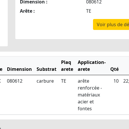
Dimension :
080612
Arête :
TE
Voir plus de dé
Plaq
Application-
e
Dimension
Substrat
arete
arete
Qté
X
080612
carbure
TE
arête
10
22
renforcée -
matériaux
acier et
fontes