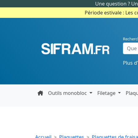
Une question ? Un 
Période estivale : Les 
Recherc
Plus d
Outils monobloc
Filetage
Plaq
Accueil
Plaquettes
Plaquettes de frais