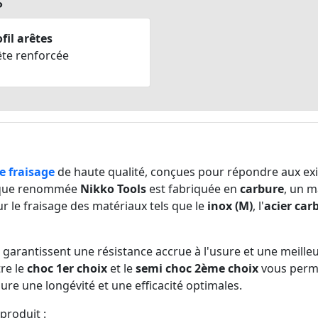
s
fil arêtes
ête renforcée
e fraisage
de haute qualité, conçues pour répondre aux exi
rque renommée
Nikko Tools
est fabriquée en
carbure
, un m
ur le fraisage des matériaux tels que le
inox (M)
, l'
acier car
s garantissent une résistance accrue à l'usure et une mei
tre le
choc 1er choix
et le
semi choc 2ème choix
vous perme
ure une longévité et une efficacité optimales.
produit :