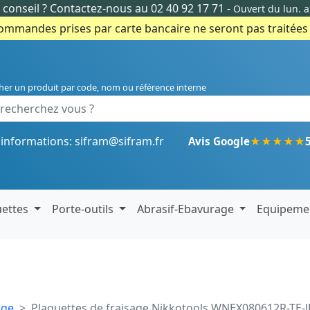
conseil ?
Contactez-nous au 02 40 92 17 71
-
Ouvert du lun. 
commandes prises par carte bancaire ne seront pas traitées e
her un produit par code, nom ou référence interne
'informations:
sifram@sifram.fr
★
★
★
★
★
Avis Google
uettes
Porte-outils
Abrasif-Ebavurage
Equipeme
age
Plaquettes de fraisage Nikkotools WNEX080612R-TE-