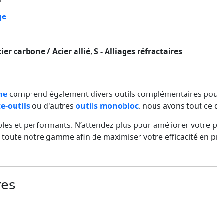
ge
cier carbone / Acier allié
,
S - Alliages réfractaires
ne
comprend également divers outils complémentaires pour
e-outils
ou d'autres
outils monobloc
, nous avons tout ce q
ables et performants. N’attendez plus pour améliorer votre 
z toute notre gamme afin de maximiser votre efficacité en p
res