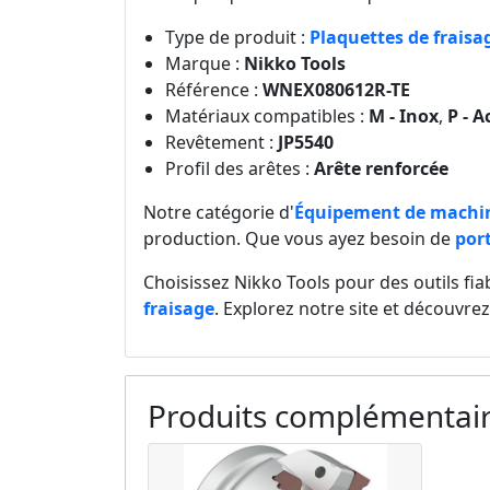
Type de produit :
Plaquettes de fraisa
Marque :
Nikko Tools
Référence :
WNEX080612R-TE
Matériaux compatibles :
M - Inox
,
P - A
Revêtement :
JP5540
Profil des arêtes :
Arête renforcée
Notre catégorie d'
Équipement de machi
production. Que vous ayez besoin de
port
Choisissez Nikko Tools pour des outils fi
fraisage
. Explorez notre site et découvre
Produits complémentai