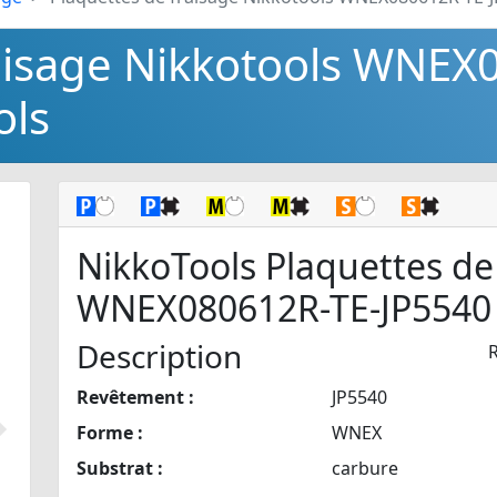
raisage Nikkotools WNEX
ols
NikkoTools Plaquettes de
WNEX080612R-TE-JP5540
Description
Revêtement :
JP5540
Forme :
WNEX
Suivant
Substrat :
carbure