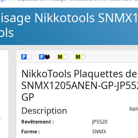
raisage Nikkotools SNM
ols
NikkoTools Plaquettes de
SNMX1205ANEN-GP-JP55
GP
Description
Réf
Revêtement :
JP5520
Suivant
Forme :
SNMX