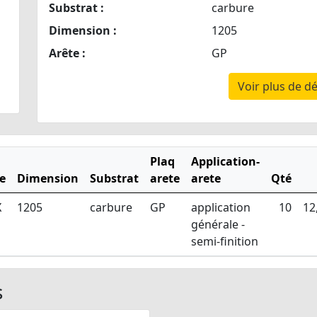
Substrat :
carbure
Dimension :
1205
Arête :
GP
Voir plus de dé
Plaq
Application-
e
Dimension
Substrat
arete
arete
Qté
X
1205
carbure
GP
application
10
12
générale -
semi-finition
s