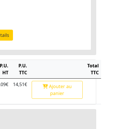
tails
P.U.
P.U.
Total
HT
TTC
TTC
,09€
14,51€
Ajouter
au
panier