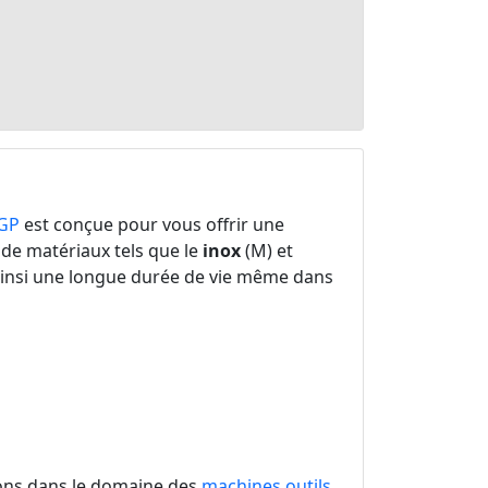
GP
est conçue pour vous offrir une
 de matériaux tels que le
inox
(M) et
 ainsi une longue durée de vie même dans
ions dans le domaine des
machines outils
.