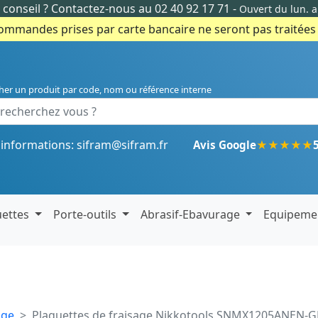
conseil ?
Contactez-nous au 02 40 92 17 71
-
Ouvert du lun. 
commandes prises par carte bancaire ne seront pas traitées e
her un produit par code, nom ou référence interne
'informations:
sifram@sifram.fr
★
★
★
★
★
Avis Google
uettes
Porte-outils
Abrasif-Ebavurage
Equipeme
age
Plaquettes de fraisage Nikkotools SNMX1205ANEN-G