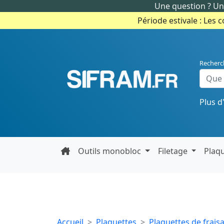
Une question ? Un 
Période estivale : Les 
Recherc
Plus d
Outils monobloc
Filetage
Plaq
Accueil
Plaquettes
Plaquettes de frais