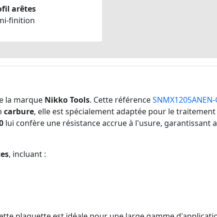
fil arêtes
i-finition
e la marque
Nikko Tools
. Cette référence
SNMX1205ANEN-
n
carbure
, elle est spécialement adaptée pour le traitement
0
lui confère une résistance accrue à l'usure, garantissant
tes
, incluant :
cette plaquette est idéale pour une large gamme d'applicat