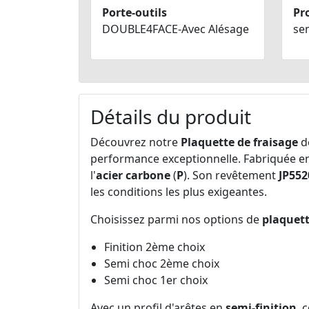
Porte-outils
Pro
DOUBLE4FACE-Avec Alésage
sem
Détails du produit
Découvrez notre
Plaquette de fraisage
d
performance exceptionnelle. Fabriquée e
l'
acier carbone
(
P
). Son revêtement
JP552
les conditions les plus exigeantes.
Choisissez parmi nos options de
plaquet
Finition 2ème choix
Semi choc 2ème choix
Semi choc 1er choix
Avec un profil d'arêtes en
semi-finition
, 