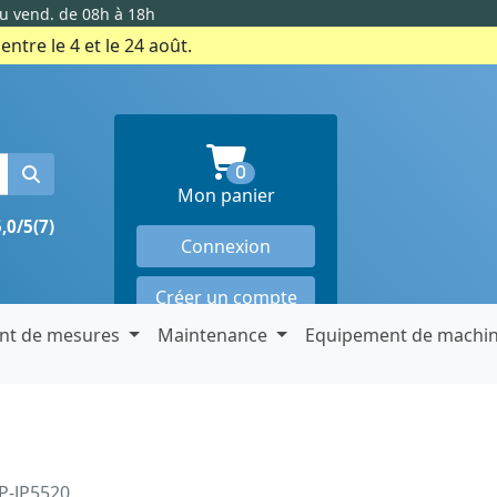
au vend. de 08h à 18h
ntre le 4 et le 24 août.
produits en panier
0
Mon panier
5,0/5
(7)
Connexion
Créer un compte
nt de mesures
Maintenance
Equipement de machi
P-JP5520