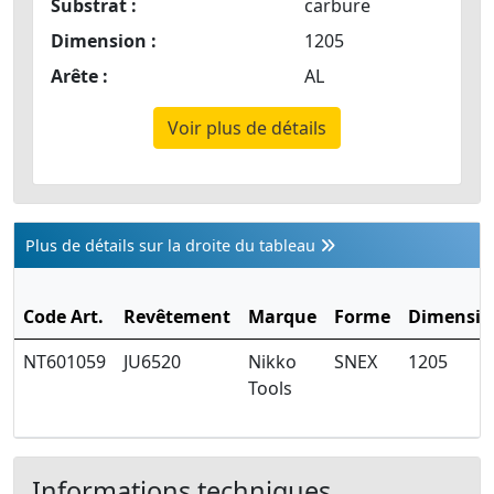
Substrat :
carbure
Dimension :
1205
Arête :
AL
Voir plus de détails
Plus de détails sur la droite du tableau
Code Art.
Revêtement
Marque
Forme
Dimensio
NT601059
JU6520
Nikko
SNEX
1205
Tools
Informations techniques