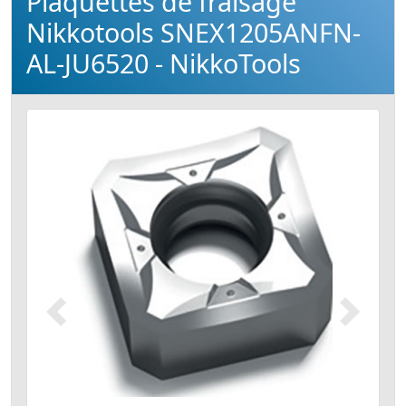
Plaquettes de fraisage
Nikkotools SNEX1205ANFN-
AL-JU6520 - NikkoTools
Précédent
Suivant