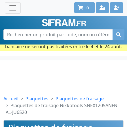
0
Une question ? Un conseil ?
Contactez-nous au 02 40 92 17 71
Ouvert du lun. au vend. de 08h à 18h
Période estivale : Les commandes prises par carte
bancaire ne seront pas traitées entre le 4 et le 24 août.
Accueil
Plaquettes
Plaquettes de fraisage
Plaquettes de fraisage Nikkotools SNEX1205ANFN-
AL-JU6520