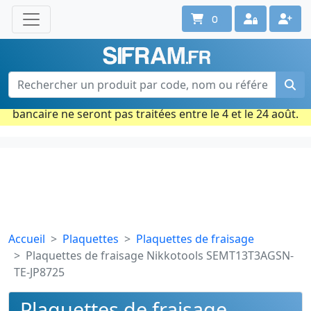
0
Une question ? Un conseil ?
Contactez-nous au 02 40 92 17 71
Ouvert du lun. au vend. de 08h à 18h
Période estivale : Les commandes prises par carte
bancaire ne seront pas traitées entre le 4 et le 24 août.
Accueil
Plaquettes
Plaquettes de fraisage
Plaquettes de fraisage Nikkotools SEMT13T3AGSN-
TE-JP8725
Plaquettes de fraisage