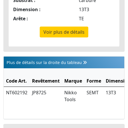
Substrat :
carbure
Dimension :
13T3
Arête :
TE
Voir plus de détails
Plus de détails sur la droite du tableau
Code Art.
Revêtement
Marque
Forme
Dimensio
NT602192
JP8725
Nikko
SEMT
13T3
Tools