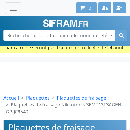
0
Une question ? Un conseil ?
Contactez-nous au 02 40 92 17 71
Ouvert du lun. au vend. de 08h à 18h
Période estivale : Les commandes prises par carte
bancaire ne seront pas traitées entre le 4 et le 24 août.
Accueil
Plaquettes
Plaquettes de fraisage
Plaquettes de fraisage Nikkotools SEMT13T3AGEN-
GP-JC9540
Plaquettes de fraisage