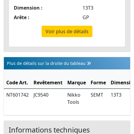
Dimension :
13T3
Arête :
GP
Voir plus de détails
Plus de détails sur la droite du tableau
Code Art.
Revêtement
Marque
Forme
Dimensio
NT601742
JC9540
Nikko
SEMT
13T3
Tools
Informations techniques