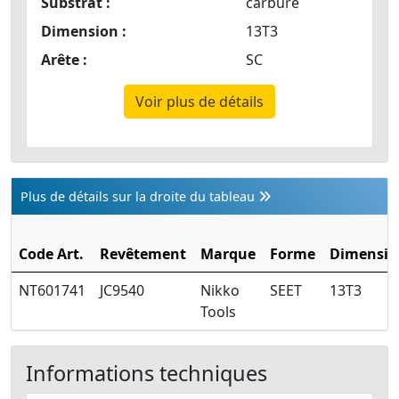
Substrat :
carbure
Dimension :
13T3
Arête :
SC
Voir plus de détails
Plus de détails sur la droite du tableau
Code Art.
Revêtement
Marque
Forme
Dimensio
NT601741
JC9540
Nikko
SEET
13T3
Tools
Informations techniques