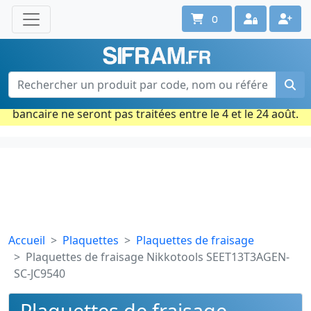
0
Une question ? Un conseil ?
Contactez-nous au 02 40 92 17 71
Ouvert du lun. au vend. de 08h à 18h
Période estivale : Les commandes prises par carte
bancaire ne seront pas traitées entre le 4 et le 24 août.
Accueil
Plaquettes
Plaquettes de fraisage
Plaquettes de fraisage Nikkotools SEET13T3AGEN-
SC-JC9540
Plaquettes de fraisage