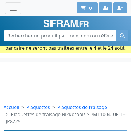
0
Une question ? Un conseil ?
Contactez-nous au 02 40 92 17 71
Ouvert du lun. au vend. de 08h à 18h
Période estivale : Les commandes prises par carte
bancaire ne seront pas traitées entre le 4 et le 24 août.
Accueil
Plaquettes
Plaquettes de fraisage
Plaquettes de fraisage Nikkotools SDMT100410R-TE-
JP8725