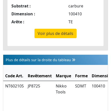
Substrat :
carbure
Dimension :
100410
Arête :
TE
Voir plus de détails
Plus de détails sur la droite du tableau
Code Art.
Revêtement
Marque
Forme
Dimensio
NT602105
JP8725
Nikko
SDMT
100410
Tools