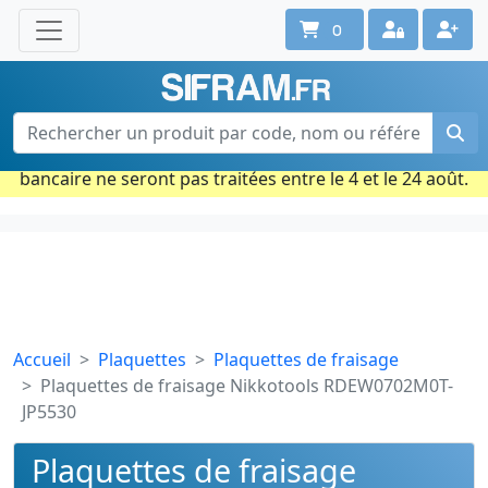
0
Une question ? Un conseil ?
Contactez-nous au 02 40 92 17 71
Ouvert du lun. au vend. de 08h à 18h
Période estivale : Les commandes prises par carte
bancaire ne seront pas traitées entre le 4 et le 24 août.
Accueil
Plaquettes
Plaquettes de fraisage
Plaquettes de fraisage Nikkotools RDEW0702M0T-
JP5530
Plaquettes de fraisage