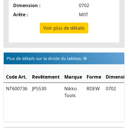
Dimension :
0702
Arête :
M0T
Voir plus de détails
Plus de détails sur la droite du tableau
Code Art.
Revêtement
Marque
Forme
Dimensio
NT600736
JP5530
Nikko
RDEW
0702
Tools