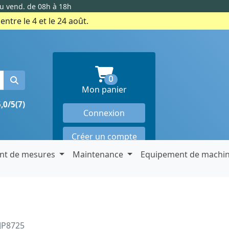
au vend. de 08h à 18h
ntre le 4 et le 24 août.
produits en panier
0
Mon panier
5,0/5
(7)
Connexion
Créer un compte
nt de mesures
Maintenance
Equipement de machi
JP8725