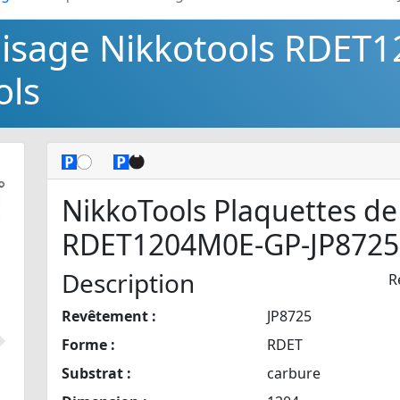
raisage Nikkotools RDET
ols
NikkoTools Plaquettes de
RDET1204M0E-GP-JP872
Description
R
Revêtement :
JP8725
Forme :
RDET
Suivant
Substrat :
carbure