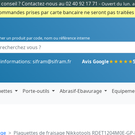
conseil ?
Contactez-nous au 02 40 92 17 71
-
Ouvert du lun. 
commandes prises par carte bancaire ne seront pas traitées e
her un produit par code, nom ou référence interne
'informations:
sifram@sifram.fr
★
★
★
★
★
Avis Google
uettes
Porte-outils
Abrasif-Ebavurage
Equipeme
age
Plaquettes de fraisage Nikkotools RDET1204M0E-GP-