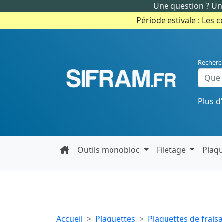
Une question ? Un 
Période estivale : Les 
Recherc
Plus d
Outils monobloc
Filetage
Plaq
Accueil
Plaquettes
Plaquettes de frais