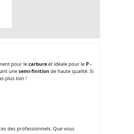
ment pour le
carbure
et idéale pour le
P -
rant une
semi-finition
de haute qualité. Si
 plus loin !
es des professionnels. Que vous