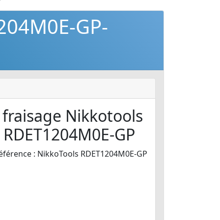
1204M0E-GP-
 fraisage Nikkotools
5 RDET1204M0E-GP
éférence : NikkoTools RDET1204M0E-GP