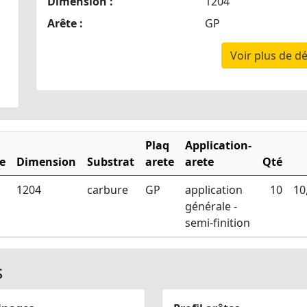
Dimension :
1204
Arête :
GP
Voir plus de dé
Plaq
Application-
e
Dimension
Substrat
arete
arete
Qté
1204
carbure
GP
application
10
10
générale -
semi-finition
s