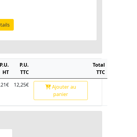
tails
P.U.
P.U.
Total
HT
TTC
TTC
,21€
12,25€
Ajouter
au
panier