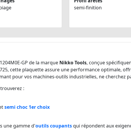
inages
Profil arêtes
piage
semi-finition
1204M0E-GP de la marque
Nikko Tools
, conçue spécifique
725, cette plaquette assure une performance optimale, off
ant pour vos machines-outils industrielles, ne cherchez pas
trouverez :
et
semi choc 1er choix
ans une gamme d'
outils coupants
qui répondent aux exigenc