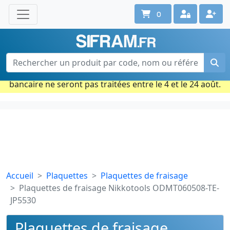
0
Une question ? Un conseil ?
Contactez-nous au 02 40 92 17 71
Ouvert du lun. au vend. de 08h à 18h
Période estivale : Les commandes prises par carte
bancaire ne seront pas traitées entre le 4 et le 24 août.
Accueil
Plaquettes
Plaquettes de fraisage
Plaquettes de fraisage Nikkotools ODMT060508-TE-
JP5530
Plaquettes de fraisage