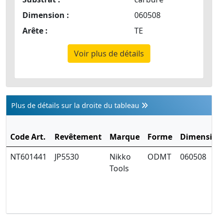
Dimension :
060508
Arête :
TE
Voir plus de détails
Plus de détails sur la droite du tableau
Code Art.
Revêtement
Marque
Forme
Dimensio
NT601441
JP5530
Nikko
ODMT
060508
Tools