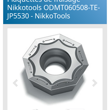
Nikkotools ODMT060508-TE-
JP5530 - NikkoTools
Précédent
Suivant