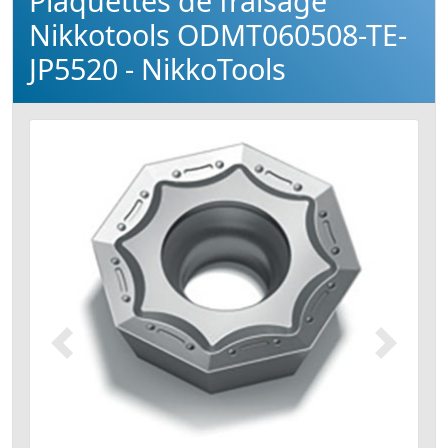
Plaquettes de fraisage
Nikkotools ODMT060508-TE-
JP5520 - NikkoTools
Précédent
Suivant