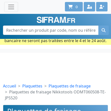
0
Une question ? Un conseil ?
Contactez-nous au 02 40 92 17 71
Ouvert du lun. au vend. de 08h à 18h
Période estivale : Les commandes prises par carte
bancaire ne seront pas traitées entre le 4 et le 24 août.
Accueil
Plaquettes
Plaquettes de fraisage
Plaquettes de fraisage Nikkotools ODMT060508-TE-
JP5520