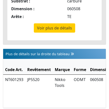
Substrat :
carbure
Dimension :
060508
Arête :
TE
Voir plus de détails
Plus de détails sur la droite du tableau
Code Art.
Revêtement
Marque
Forme
Dimensio
NT601293
JP5520
Nikko
ODMT
060508
Tools